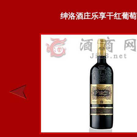
绅洛酒庄乐享干红葡萄