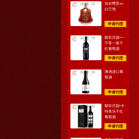
佳农鹰贵xo
白兰地
申请代理
朗菲庄园•一
千零一夜干
红葡萄酒
申请代理
澳洲进口葡
萄酒
申请代理
朗菲庄园•卡
特美乐干红
葡萄酒
申请代理