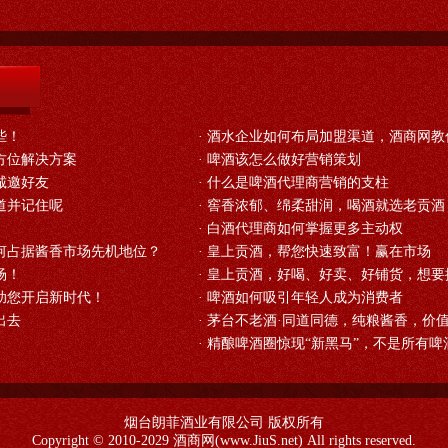
些！
·
酒水企业如何布局加盟渠道，酒商网教
方位解决方案
·
啤酒该怎么做好营销策划
诚邀好友
·
什么是啤酒代理商营销的支柱
道并记住呢
·
窖香浓郁、绵柔甜润，喝酒就选老贡酒
·
白酒代理商如何掌握更多主动权
何占据酱香市场先机地位？
·
皇上贡酒，帮您快速致富！赢在市场
场！
·
皇上贡酒，好喝、好卖、好铺货，想要掘
助您开启新时代！
·
啤酒如何吸引年轻人成为消费者
出去
·
茅台不老酒·同道同德，纯粮酱香，价
·
精酿啤酒圈惊现“新黑马”，不是所有啤
烟台朗菲酒业有限公司 版权所有
Copyright © 2010-2029
酒商网
(www.JiuS.net) All rights reserved.