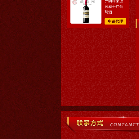
弗朗柯莱渥
窖藏干红葡
萄酒
申请代理