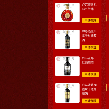
卢瓦蒙路易
xo白兰地
申请代理
绅洛酒庄乐
享干红葡萄
酒
申请代理
白马蓝婷干
红葡萄酒
申请代理
白马蓝婷赤
霞珠干红葡
萄酒
申请代理