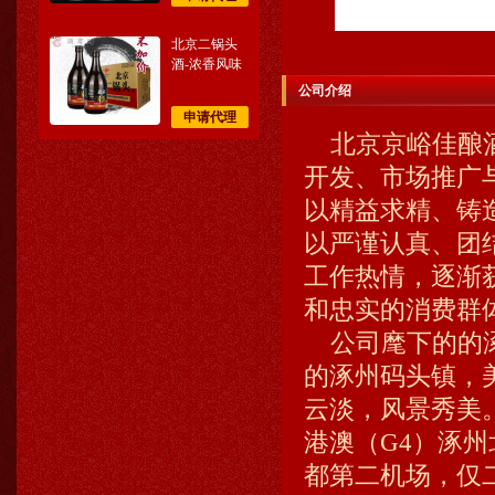
北京二锅头
酒-浓香风味
公司介绍
申请代理
北京京峪佳酿酒
开发、市场推广与
以精益求精、铸
以严谨认真、团
工作热情，逐渐
和忠实的消费群
公司麾下的的涿
的涿州码头镇，
云淡，风景秀美
港澳（G4）涿
都第二机场，仅