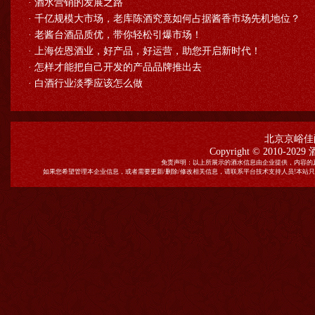
·
酒水营销的发展之路
·
千亿规模大市场，老库陈酒究竟如何占据酱香市场先机地位？
·
老酱台酒品质优，带你轻松引爆市场！
·
上海佐恩酒业，好产品，好运营，助您开启新时代！
·
怎样才能把自己开发的产品品牌推出去
·
白酒行业淡季应该怎么做
北京京峪佳
Copyright © 2010-2029
免责声明：以上所展示的酒水信息由企业提供，内容的
如果您希望管理本企业信息，或者需要更新/删除/修改相关信息，请联系平台技术支持人员!本站只