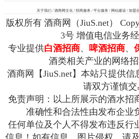
关于我们
/
酒商网文化
/
招商服务
/
平台服务
/
网站建设
/
加盟
版权所有 酒商网（JiuS.net） Copy R
3号
增值电信业务经营许
专业提供
白酒招商
、
啤酒招商
、
酒类相关产业的网络招
酒商网【JiuS.net】本站只
请双方谨慎交
免责声明：以上所展示的酒水招
准确性和合法性由发布企业
任何单位及个人不得发布违反行
信息！如有信息、图片侵权，请及时