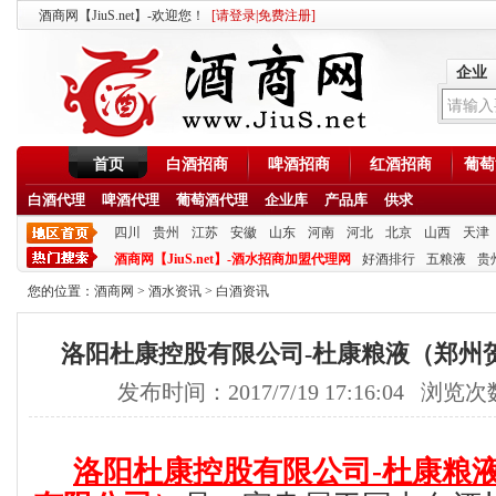
酒商网【JiuS.net】-欢迎您！
[
请登录
|
免费注册
]
企业
首页
白酒招商
啤酒招商
红酒招商
葡萄
白酒代理
啤酒代理
葡萄酒代理
企业库
产品库
供求
四川
贵州
江苏
安徽
山东
河南
河北
北京
山西
天津
酒商网【JiuS.net】-酒水招商加盟代理网
好酒排行
五粮液
贵
您的位置：
酒商网
>
酒水资讯
>
白酒资讯
洛阳杜康控股有限公司-杜康粮液（郑州
发布时间：2017/7/19 17:16:04 浏览
洛阳杜康控股有限公司-杜康粮