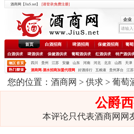
酒商网【JiuS.net】
[
请登录
|
免费注册
]
企业
首页
白酒招商
啤酒招商
保健酒招商
葡萄
白酒供求
啤酒供求
保健酒供求
葡萄酒供求
红酒供求
特产酒供
四川
贵州
江苏
安徽
山东
河南
河北
北京
山西
天津
酒商网-酒水招商加盟代理网
好酒排行
五粮液
贵州茅台
江苏
您的位置：
酒商网
>
供求
>
葡萄
公爵西
本评论只代表酒商网网