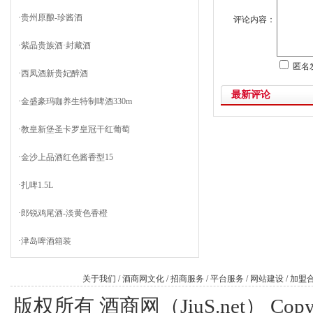
·
贵州原酿-珍酱酒
评论内容：
·
紫晶贵族酒·封藏酒
匿名
·
西凤酒新贵妃醉酒
最新评论
·
金盛豪玛咖养生特制啤酒330m
·
教皇新堡圣卡罗皇冠干红葡萄
·
金沙上品酒红色酱香型15
·
扎啤1.5L
·
郎锐鸡尾酒-淡黄色香橙
·
津岛啤酒箱装
关于我们
/
酒商网文化
/
招商服务
/
平台服务
/
网站建设
/
加盟
版权所有 酒商网（JiuS.net） Copy R