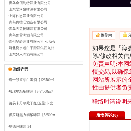
·
青岛金佰利特酒业有限公司
·
山东晏河泉啤酒有限公司
·
上海佐恩酒业有限公司
·
青岛奥德旺酒业有限公司
·
青岛天益德啤酒有限公司
推荐(
0)
·
青岛鲁雪啤酒有限公司
·
青州皇爵酒业有限公司-心动火
如果您是「海
·
河北衡水老白干酿酒集团九州
·
山东好禾啤酒有限公司
除/修改相关
免责声明:本网
劲爆产品
慎交易,以确保
网站所展示的
·
嘉士熊原浆白啤酒【12°500ml
性由提供者负
·
贝瑞星精酿啤酒【3.8°500ml*
联络时请说明
·
路易卡丹珍藏干红(五星)卡盒
·
俄罗斯熊力精酿啤酒【5°500m
发表评论(
0)
·
奥德旺啤酒-24