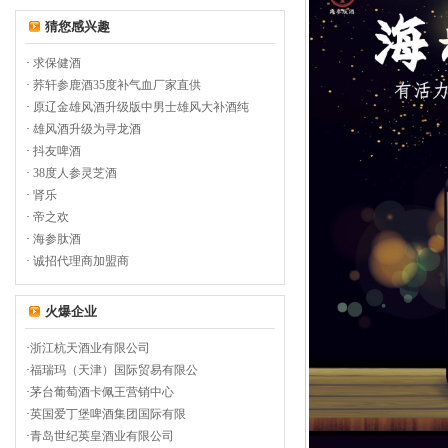
猜您感兴趣
·
求保健酒
·
荞轩参鹿酒35度补气血厂家直供
·
原辽金雄风酒升级版中男士雄风大补酒纯
·
雄风酒升级为寻龙酒
·
抖友啤酒
·
38度人参灵芝酒
·
肾乐
·
帝之欢
·
海参肽酒
·
诚招代理商加盟商
火爆企业
·
浙江杭天酒业有限公司
·
福瑞玛（天津）国际贸易有限公
·
茅台葡萄酒卡佩王营销中心
·
英国爱丁堡啤酒集团国际有限
·
青岛世纪英皇酒业有限公司