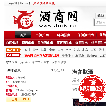
酒商网【JiuS.net】
[
请登录
|
免费注册
]
企业
首页
白酒招商
啤酒招商
保健酒招商
葡萄
白酒供求
啤酒供求
保健酒供求
葡萄酒供求
红酒供求
特产酒供
四川
贵州
江苏
安徽
山东
河南
河北
北京
山西
天津
酒商网-酒水招商加盟代理网
好酒排行
五粮液
贵州茅台
江苏
您的位置：
酒商网
>
许昌市
>
供求
>
保健酒供求
成为会员？
基本信息
海参肽酒
联系人：
张先生
发布时间：2020/8/2
QQ：
870867454
代理区域：
信息类型：招商
邮箱：
870867454@qq.com
联系电话：
18003993707