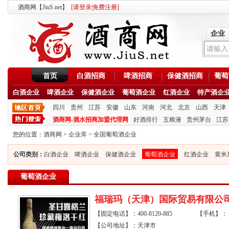
酒商网【JiuS.net】
[
请登录
|
免费注册
]
企业
首页
白酒招商
啤酒招商
保健酒招商
葡萄
白酒企业
啤酒企业
保健酒企业
葡萄酒企业
红酒企业
特产酒企
四川
贵州
江苏
安徽
山东
河南
河北
北京
山西
天津
酒商网-酒水招商加盟代理网
好酒排行
五粮液
贵州茅台
江苏
您的位置：
酒商网
>
企业库
>
全国葡萄酒企业
公司类别：
白酒企业
啤酒企业
保健酒企业
葡萄酒企业
红酒企业
黄米
葡萄酒企业
福瑞玛（天津）国际贸易有限公
【固定电话】：400-8120-885
【手机】：
【公司地址】：天津市