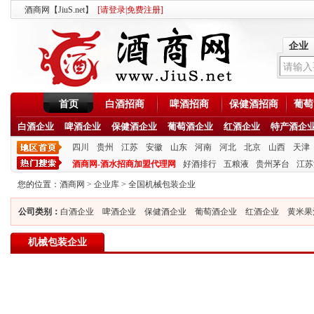
酒商网【JiuS.net】
[
请登录
|
免费注册
]
企业
首页
白酒招商
啤酒招商
保健酒招商
葡萄
白酒企业
啤酒企业
保健酒企业
葡萄酒企业
红酒企业
特产酒企
四川
贵州
江苏
安徽
山东
河南
河北
北京
山西
天津
酒商网-酒水招商加盟代理网
好酒排行
五粮液
贵州茅台
江苏
您的位置：
酒商网
>
企业库
>
全国机械包装企业
公司类别：
白酒企业
啤酒企业
保健酒企业
葡萄酒企业
红酒企业
黄米果
机械包装企业