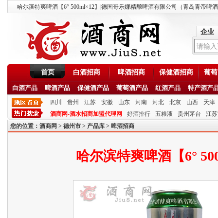
哈尔滨特爽啤酒【6° 500ml×12】|德国哥乐娜精酿啤酒有限公司（青岛青帝啤酒）-
企业
首页
白酒招商
啤酒招商
保健酒招商
葡萄
白酒产品
啤酒产品
保健酒产品
葡萄酒产品
红酒产品
特产酒产
四川
贵州
江苏
安徽
山东
河南
河北
北京
山西
天津
酒商网-酒水招商加盟代理网
好酒排行
五粮液
贵州茅台
江苏
您的位置：
酒商网
>
德州市
>
产品库
>
啤酒招商
哈尔滨特爽啤酒【6° 500