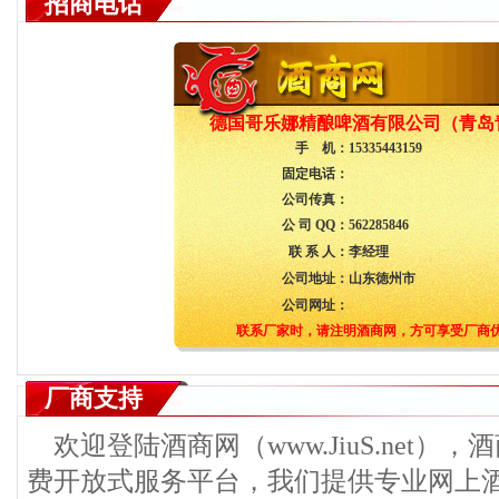
招商电话
德国哥乐娜精酿啤酒有限公司（青岛
手 机：
15335443159
固定电话：
公司传真：
公 司 QQ：
562285846
联 系 人：
李经理
公司地址：
山东徳州市
公司网址：
联系厂家时，请注明酒商网，方可享受厂商
厂商支持
欢迎登陆酒商网（www.JiuS.net）
费开放式服务平台，我们提供专业网上