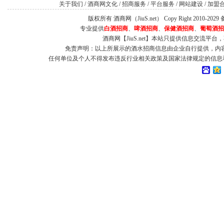
关于我们
/
酒商网文化
/
招商服务
/
平台服务
/
网站建设
/
加盟
版权所有 酒商网（JiuS.net） Copy Right 2010-202
专业提供
白酒招商
、
啤酒招商
、
保健酒招商
、
葡萄酒招
酒商网【JiuS.net】本站只提供信息交流
免责声明：以上所展示的酒水招商信息由企业自行提供，内
任何单位及个人不得发布违反行业相关政策及国家法律规定的信息和虚