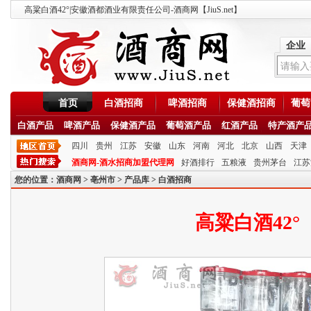
高粱白酒42°|安徽酒都酒业有限责任公司-酒商网【JiuS.net】
企业
首页
白酒招商
啤酒招商
保健酒招商
葡萄
白酒产品
啤酒产品
保健酒产品
葡萄酒产品
红酒产品
特产酒产
四川
贵州
江苏
安徽
山东
河南
河北
北京
山西
天津
酒商网-酒水招商加盟代理网
好酒排行
五粮液
贵州茅台
江苏
您的位置：
酒商网
>
亳州市
>
产品库
>
白酒招商
高粱白酒42°