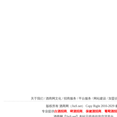
关于我们
/
酒商网文化
/
招商服务
/
平台服务
/
网站建设
/
加盟
版权所有 酒商网（JiuS.net） Copy Right 2010-202
专业提供
白酒招商
、
啤酒招商
、
保健酒招商
、
葡萄酒招
酒商网【JiuS.net】本站只提供信息交流