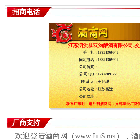
招商电话
江苏泗洪县双沟酿酒有限公司-
手 机：
18851369945
固定电话：
18851369945
公司传真：
公 司 QQ：
1247809122
联 系 人：
王经理
公司地址：
江苏宿迁
公司网址：
联系厂家时，请注明酒商网，方可享受厂商
厂商支持
欢迎登陆酒商网（www.JiuS.net）