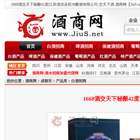
1668酒交天下秘酿42度|江苏泗洪县双沟酿酒有限公司-交天下酒-酒商网【JiuS.n
企业
首页
白酒招商
啤酒招商
保健酒招商
葡萄
白酒产品
啤酒产品
保健酒产品
葡萄酒产品
红酒产品
特产酒产
四川
贵州
江苏
安徽
山东
河南
河北
北京
山西
天津
酒商网-酒水招商加盟代理网
好酒排行
五粮液
贵州茅台
江苏
您的位置：
酒商网
>
成都市
>
产品库
>
白酒招商
1668酒交天下秘酿42度