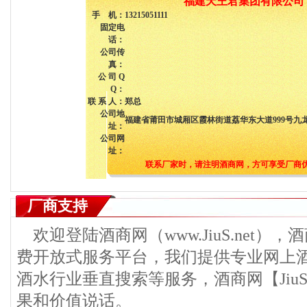
福建天王君集团有限公司
手 机：
13215051111
固定电
话：
公司传
真：
公 司 Q
Q：
联 系 人：
郑总
公司地
福建省莆田市城厢区霞林街道荔华东大道999号九龙小
址：
公司网
址：
联系厂家时，请注明酒商网，方可享受厂商
厂商支持
欢迎登陆酒商网（www.JiuS.net）
费开放式服务平台，我们提供专业网上
酒水行业垂直搜索等服务，酒商网【JiuS
果和价值说话。