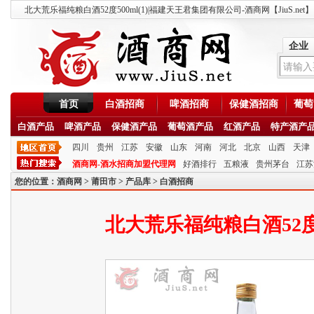
北大荒乐福纯粮白酒52度500ml(1)|福建天王君集团有限公司-酒商网【JiuS.net】
企业
首页
白酒招商
啤酒招商
保健酒招商
葡萄
白酒产品
啤酒产品
保健酒产品
葡萄酒产品
红酒产品
特产酒产
四川
贵州
江苏
安徽
山东
河南
河北
北京
山西
天津
酒商网-酒水招商加盟代理网
好酒排行
五粮液
贵州茅台
江苏
您的位置：
酒商网
>
莆田市
>
产品库
>
白酒招商
北大荒乐福纯粮白酒52度50