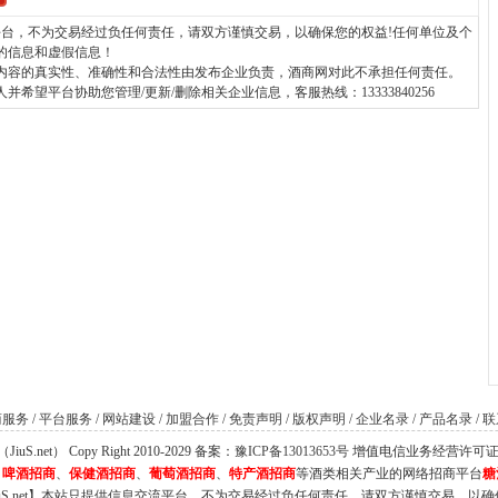
台，不为交易经过负任何责任，请双方谨慎交易，以确保您的权益!任何单位及个
的信息和虚假信息！
内容的真实性、准确性和合法性由发布企业负责，酒商网对此不承担任何责任。
望平台协助您管理/更新/删除相关企业信息，客服热线：13333840256
商服务
/
平台服务
/
网站建设
/
加盟合作
/
免责声明
/
版权声明
/
企业名录
/
产品名录
/
联
S.net） Copy Right 2010-2029 备案：
豫ICP备13013653号
增值电信业务经营许可证：豫B
、
啤酒招商
、
保健酒招商
、
葡萄酒招商
、
特产酒招商
等酒类相关产业的网络招商平台
糖
iuS.net】本站只提供信息交流平台，不为交易经过负任何责任，请双方谨慎交易，以确