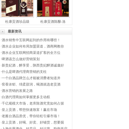
杜康贡酒珍品级
杜康贡酒陈酿-洛
最新资讯
·
酒水销售中互联网起到的作用有哪些！
·
酒水企业如何布局加盟渠道，酒商网教你
·
酒水企业互联网招商渠道扩客的全方位
·
啤酒该怎么做好营销策划
·
新贵妃酒，醉享受，陕西贵妃醉酒诚邀好
·
什么是啤酒代理商营销的支柱
·
一个白酒品牌怎么才能被消费者知道并
·
窖香浓郁、绵柔甜润，喝酒就选老贡酒
·
酒水营销的发展之路
·
白酒代理商如何掌握更多主动权
·
千亿规模大市场，老库陈酒究竟如何占据
·
皇上贡酒，帮您快速致富！赢在市场
·
老酱台酒品质优，带你轻松引爆市场！
·
皇上贡酒，好喝、好卖、好铺货，想要掘
·
上海佐恩酒业，好产品，好运营，助您开启