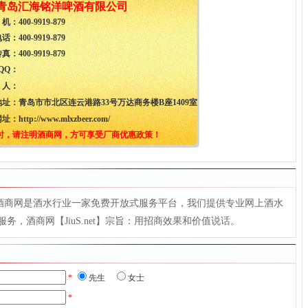
青岛汇海铭洋啤酒有限公司
 机：
400-9919-879
电话：
400-9919-879
传真：
400-9919-879
 QQ：
 人：
地址：
青岛市市北区连云港路33号万达商务楼B座1409室
网址：
http://www.mlxzbeer.com/
时，请注明酒商网，方可享受厂商优惠政策！
t），酒商网是酒水行业一家免费开放式服务平台，我们提供专业网上酒水
，酒商网【JiuS.net】宗旨：用招商效果和价值说话。
*
先生
女士
*