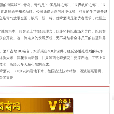
海滨城市--青岛。青岛是“中国品牌之都”、“世界帆船之都”、“世
、青岛啤酒等知名品牌。公司凭借天然的环境优势、精良的生产设备以
立足青岛放眼全国，以高、新、特、优啤酒满足消费者需求，把握主
诚信为本、顾客至上”的经营理念，始终坚持以市场为导向、以顾客
联合开发。这一路走来的发展历程，无不凝结着全体员工的智慧和勇
酒厂占地100余亩，水系采自400米深井，经反渗透处理后的纯净
优质大米，酒花来自新疆、甘肃等西北啤酒花主要原产地。工艺上采
技术，历经30多天精心酿制而成。
酒花、500米花岗岩地下水，德国古法技术精酿，酒液清亮透明，
费者喜爱！