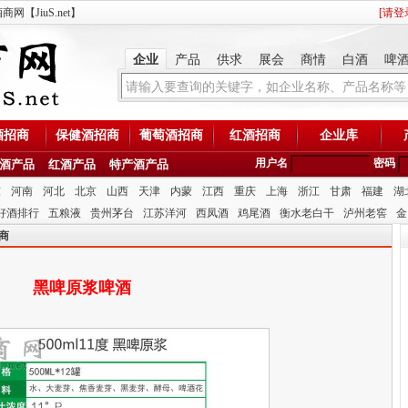
【JiuS.net】
[
请登
企业
产品
供求
展会
商情
白酒
啤
酒招商
保健酒招商
葡萄酒招商
红酒招商
企业库
用户名
密码
酒产品
红酒产品
特产酒产品
东
河南
河北
北京
山西
天津
内蒙
江西
重庆
上海
浙江
甘肃
福建
湖
好酒排行
五粮液
贵州茅台
江苏洋河
西凤酒
鸡尾酒
衡水老白干
泸州老窖
金
商
黑啤原浆啤酒