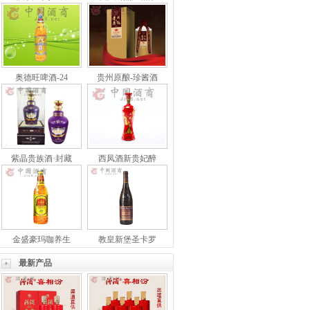
奥德旺啤酒-24
贵州原酿-珍酱酒
紫晶贵族酒·封藏
西凤酒新贵妃醉
金盛豪玛咖养生
教皇新堡圣卡罗
最新产品