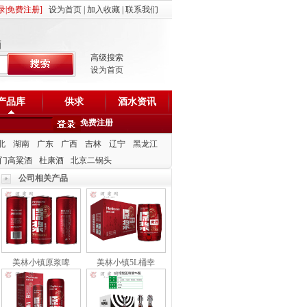
录
|
免费注册
]
设为首页
|
加入收藏
|
联系我们
酒
高级搜索
设为首页
产品库
供求
酒水资讯
免费注册
北
湖南
广东
广西
吉林
辽宁
黑龙江
门高粱酒
杜康酒
北京二锅头
公司相关产品
美林小镇原浆啤
美林小镇5L桶幸