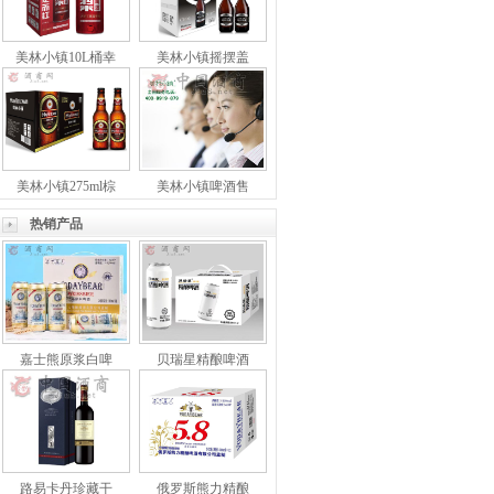
美林小镇10L桶幸
美林小镇摇摆盖
美林小镇275ml棕
美林小镇啤酒售
热销产品
嘉士熊原浆白啤
贝瑞星精酿啤酒
路易卡丹珍藏干
俄罗斯熊力精酿