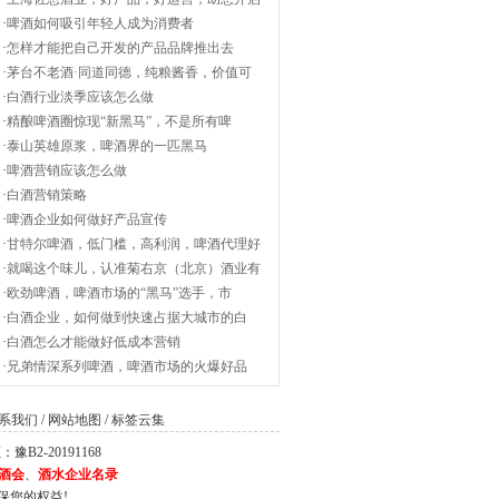
·
啤酒如何吸引年轻人成为消费者
·
怎样才能把自己开发的产品品牌推出去
·
茅台不老酒·同道同德，纯粮酱香，价值可
·
白酒行业淡季应该怎么做
·
精酿啤酒圈惊现“新黑马”，不是所有啤
·
泰山英雄原浆，啤酒界的一匹黑马
·
啤酒营销应该怎么做
·
白酒营销策略
·
啤酒企业如何做好产品宣传
·
甘特尔啤酒，低门槛，高利润，啤酒代理好
·
就喝这个味儿，认准菊右京（北京）酒业有
·
欧劲啤酒，啤酒市场的“黑马”选手，市
·
白酒企业，如何做到快速占据大城市的白
·
白酒怎么才能做好低成本营销
·
兄弟情深系列啤酒，啤酒市场的火爆好品
系我们
/
网站地图
/
标签云集
2-20191168
酒会
、
酒水企业名录
保您的权益!