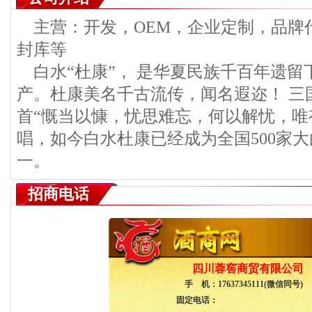
主营：开发，OEM，企业定制，品牌
封库等
白水“杜康”， 是华夏民族千百年遗留
产。杜康美名千古流传，闻名遐迩！ 三
首“慨当以慷，忧思难忘，何以解忧，唯
唱，如今白水杜康已经成为全国500家
一。
招商电话
四川蓉窖商贸有限公司
手 机：
17637345111(微信同号)
固定电话：