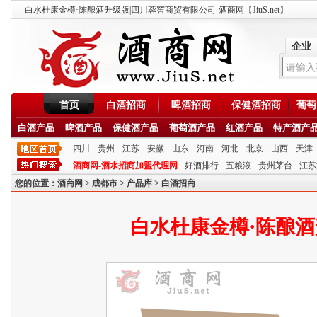
白水杜康金樽·陈酿酒升级版|四川蓉窖商贸有限公司-酒商网【JiuS.net】
企业
首页
白酒招商
啤酒招商
保健酒招商
葡萄
白酒产品
啤酒产品
保健酒产品
葡萄酒产品
红酒产品
特产酒产
四川
贵州
江苏
安徽
山东
河南
河北
北京
山西
天津
酒商网-酒水招商加盟代理网
好酒排行
五粮液
贵州茅台
江苏
您的位置：
酒商网
>
成都市
>
产品库
>
白酒招商
白水杜康金樽·陈酿