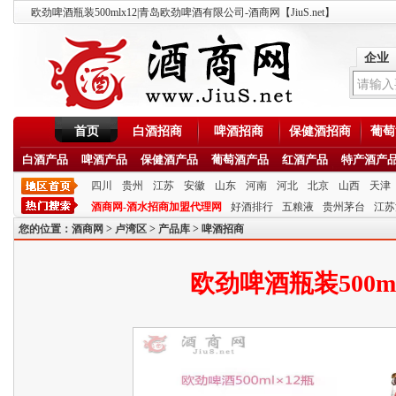
欧劲啤酒瓶装500mlx12|青岛欧劲啤酒有限公司-酒商网【JiuS.net】
企业
首页
白酒招商
啤酒招商
保健酒招商
葡萄
白酒产品
啤酒产品
保健酒产品
葡萄酒产品
红酒产品
特产酒产
四川
贵州
江苏
安徽
山东
河南
河北
北京
山西
天津
酒商网-酒水招商加盟代理网
好酒排行
五粮液
贵州茅台
江苏
您的位置：
酒商网
>
卢湾区
>
产品库
>
啤酒招商
欧劲啤酒瓶装500ml