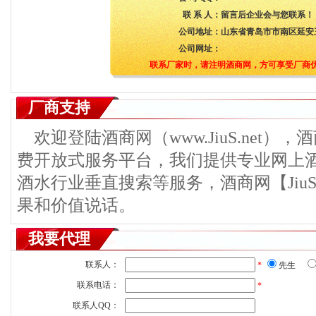
联 系 人：
留言后企业会与您联系！
公司地址：
山东省青岛市市南区延安三
公司网址：
联系厂家时，请注明酒商网，方可享受厂商
厂商支持
欢迎登陆酒商网（www.JiuS.net）
费开放式服务平台，我们提供专业网上
酒水行业垂直搜索等服务，酒商网【JiuS
果和价值说话。
我要代理
联系人：
*
先生
联系电话：
*
联系人QQ：