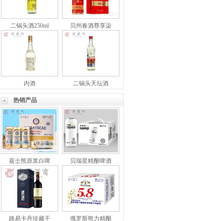
二锅头酒250ml
贝州春酒尊享柒
内酒
二锅头天坛酒
热销产品
嘉士熊原浆白啤
贝瑞星精酿啤酒
路易卡丹珍藏干
俄罗斯熊力精酿