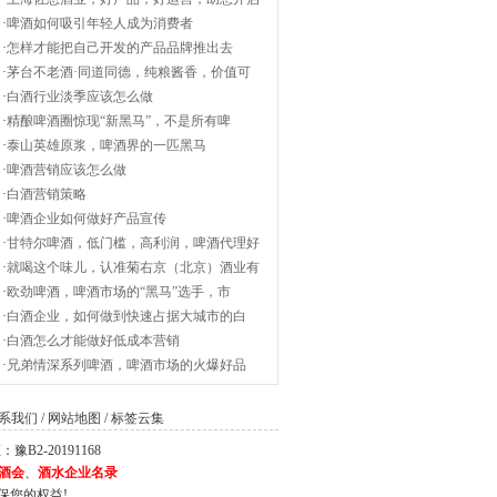
·
啤酒如何吸引年轻人成为消费者
·
怎样才能把自己开发的产品品牌推出去
·
茅台不老酒·同道同德，纯粮酱香，价值可
·
白酒行业淡季应该怎么做
·
精酿啤酒圈惊现“新黑马”，不是所有啤
·
泰山英雄原浆，啤酒界的一匹黑马
·
啤酒营销应该怎么做
·
白酒营销策略
·
啤酒企业如何做好产品宣传
·
甘特尔啤酒，低门槛，高利润，啤酒代理好
·
就喝这个味儿，认准菊右京（北京）酒业有
·
欧劲啤酒，啤酒市场的“黑马”选手，市
·
白酒企业，如何做到快速占据大城市的白
·
白酒怎么才能做好低成本营销
·
兄弟情深系列啤酒，啤酒市场的火爆好品
系我们
/
网站地图
/
标签云集
2-20191168
酒会
、
酒水企业名录
保您的权益!