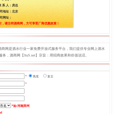
联 系 人：
房总
司地址：
北京
司网址：
时，请注明酒商网，方可享受厂商优惠政策！
t），酒商网是酒水行业一家免费开放式服务平台，我们提供专业网上酒水
，酒商网【JiuS.net】宗旨：用招商效果和价值说话。
*
先生
女士
*
*如:河南郑州
l