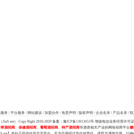
商服务
/
平台服务
/
网站建设
/
加盟合作
/
免责声明
/
版权声明
/
企业名录
/
产品名录
/
联
S.net） Copy Right 2010-2029 备案：
豫ICP备13013653号
增值电信业务经营许可证：豫B
、
啤酒招商
、
保健酒招商
、
葡萄酒招商
、
特产酒招商
等酒类相关产业的网络招商平台
糖
iuS.net】本站只提供信息交流平台，不为交易经过负任何责任，请双方谨慎交易，以确