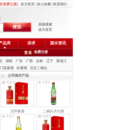
录
|
免费注册
]
设为首页
|
加入收藏
|
联系我们
酒
高级搜索
设为首页
产品库
供求
酒水资讯
免费注册
北
湖南
广东
广西
吉林
辽宁
黑龙江
门高粱酒
杜康酒
北京二锅头
公司相关产品
贝州春酒
二锅头天坛酒