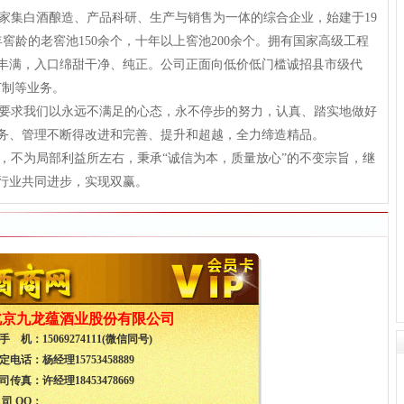
集白酒酿造、产品科研、生产与销售为一体的综合企业，始建于19
十年窖龄的老窖池150余个，十年以上窖池200余个。拥有国家高级工程
味丰满，入口绵甜干净、纯正。公司正面向低价低门槛诚招县市级代
订制等业务。
要求我们以永远不满足的心态，永不停步的努力，认真、踏实地做好
务、管理不断得改进和完善、提升和超越，全力缔造精品。
不为局部利益所左右，秉承“诚信为本，质量放心”的不变宗旨，继
行业共同进步，实现双赢。
北京九龙蕴酒业股份有限公司
手 机：
15069274111(微信同号)
定电话：
杨经理15753458889
司传真：
许经理18453478669
 司 QQ：