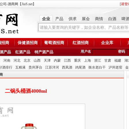
-酒商网【JiuS.net】
[
请登
企业
产品
供求
展会
商情
白酒
啤
酒招商
保健酒招商
葡萄酒招商
红酒招商
企业库
用户名
密码
酒产品
红酒产品
特产酒产品
东
河南
河北
北京
山西
天津
内蒙
江西
重庆
上海
浙江
甘肃
福建
湖
好酒排行
五粮液
贵州茅台
江苏洋河
西凤酒
鸡尾酒
衡水老白干
泸州老窖
金
商
二锅头桶酒4000ml