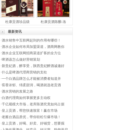
杜康贡酒珍品级
杜康贡酒陈酿-洛
最新资讯
·
酒水销售中互联网起到的作用有哪些！
·
酒水企业如何布局加盟渠道，酒商网教你
·
酒水企业互联网招商渠道扩客的全方位
·
啤酒该怎么做好营销策划
·
新贵妃酒，醉享受，陕西贵妃醉酒诚邀好
·
什么是啤酒代理商营销的支柱
·
一个白酒品牌怎么才能被消费者知道并
·
窖香浓郁、绵柔甜润，喝酒就选老贡酒
·
酒水营销的发展之路
·
白酒代理商如何掌握更多主动权
·
千亿规模大市场，老库陈酒究竟如何占据
·
皇上贡酒，帮您快速致富！赢在市场
·
老酱台酒品质优，带你轻松引爆市场！
·
皇上贡酒，好喝、好卖、好铺货，想要掘
·
上海佐恩酒业，好产品，好运营，助您开启