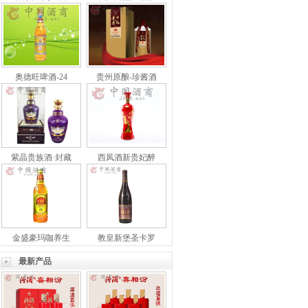
奥德旺啤酒-24
贵州原酿-珍酱酒
紫晶贵族酒·封藏
西凤酒新贵妃醉
金盛豪玛咖养生
教皇新堡圣卡罗
最新产品