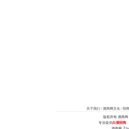
关于我们
/
酒商网文化
/
招
版权所有 酒商网（Jiu
专业提供
白酒招商
酒商网【J