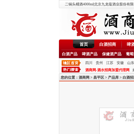
二锅头桶酒4000ml|北京九龙蕴酒业股份有限公司
首页
白酒招商
啤
白酒产品
啤酒产品
保健酒产品
葡萄
四川
贵州
江苏
安徽
山
酒商网-酒水招商加盟代理网
您的位置：
酒商网
>
昌平区
>
产品库
>
白酒招