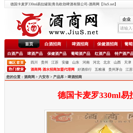
德国卡麦罗330ml易拉罐装|青岛欧劲啤酒有限公司-酒商网【JiuS.net】
企业
首页
白酒招商
啤酒招商
保健酒招商
葡萄
白酒产品
啤酒产品
保健酒产品
葡萄酒产品
红酒产品
特产酒产
四川
贵州
江苏
安徽
山东
河南
河北
北京
山西
天津
酒商网-酒水招商加盟代理网
好酒排行
五粮液
贵州茅台
江苏
您的位置：
酒商网
>
六安市
>
产品库
>
啤酒招商
德国卡麦罗330ml