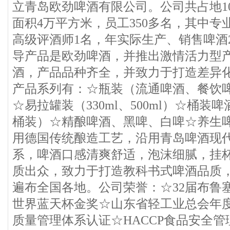
立青岛欧劲啤酒有限公司。公司共占地10
面积4万平方米，员工350多名，其中专
高级评酒师1名，年实际生产、销售啤酒
导产品是欧劲啤酒，并推出激情活力型
酒，产品品种齐全，并致力于打造差异
产品系列有：☆瓶装（流通啤酒、餐饮
☆易拉罐装（330ml、500ml）☆桶装啤酒
桶装）☆精酿啤酒、黑啤、白啤☆养生
用德国传统酿造工艺，沿用青岛啤酒现
系，啤酒口感清爽舒适，泡沫细腻，挂
质出众，致力于打造教科书式啤酒品质
遍布全国各地。公司荣誉：☆32届布鲁
世界蓝天杯金奖☆山东省轻工业总会年
质量管理体系认证☆HACCP食品安全