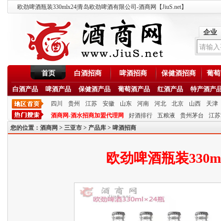
欧劲啤酒瓶装330mlx24|青岛欧劲啤酒有限公司-酒商网【JiuS.net】
企业
首页
白酒招商
啤酒招商
保健酒招商
葡萄
白酒产品
啤酒产品
保健酒产品
葡萄酒产品
红酒产品
特产酒产
四川
贵州
江苏
安徽
山东
河南
河北
北京
山西
天津
酒商网-酒水招商加盟代理网
好酒排行
五粮液
贵州茅台
江苏
您的位置：
酒商网
>
三亚市
>
产品库
>
啤酒招商
欧劲啤酒瓶装330ml