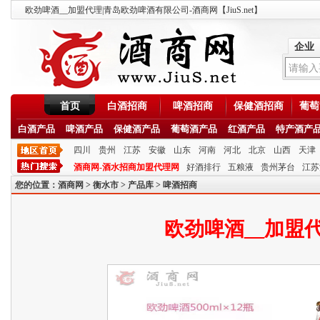
欧劲啤酒__加盟代理|青岛欧劲啤酒有限公司-酒商网【JiuS.net】
企业
首页
白酒招商
啤酒招商
保健酒招商
葡萄
白酒产品
啤酒产品
保健酒产品
葡萄酒产品
红酒产品
特产酒产
四川
贵州
江苏
安徽
山东
河南
河北
北京
山西
天津
酒商网-酒水招商加盟代理网
好酒排行
五粮液
贵州茅台
江苏
您的位置：
酒商网
>
衡水市
>
产品库
>
啤酒招商
欧劲啤酒__加盟