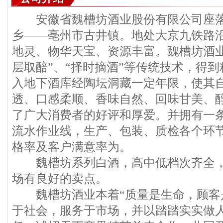
安徽省魏槽坊酒业股份有限公司座落
乡——亳州市古井镇。地处大京九铁路
地灵、物华天宝、资源丰富。魏槽坊酒业
层取醅”、“择时摘酒”等传统技术，得
入地下酒库经陶坛洞藏一定年限，使其
透、口感柔顺、香味自然、回味甘美、
了广大消费者的好评和厚爱。并拥有一
流水作业线，生产、包装、质检各个环
格率及客户满意率为。
魏槽坊系列白酒，高中低档次齐全，
场有良好的卖点。
魏槽坊酒业本着“质量是生命，顾客是
于社会，服务于市场，并以踏踏实实做