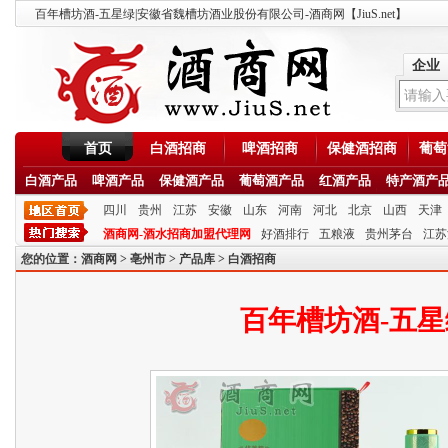
百年槽坊酒-五星绿|安徽省魏槽坊酒业股份有限公司-酒商网【JiuS.net】
企业
首页
白酒招商
啤酒招商
保健酒招商
葡萄
白酒产品
啤酒产品
保健酒产品
葡萄酒产品
红酒产品
特产酒产
四川
贵州
江苏
安徽
山东
河南
河北
北京
山西
天津
酒商网-酒水招商加盟代理网
好酒排行
五粮液
贵州茅台
江苏
您的位置：
酒商网
>
亳州市
>
产品库
>
白酒招商
百年槽坊酒-五星