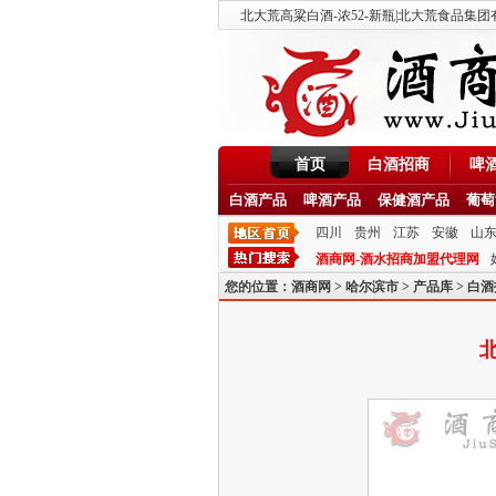
北大荒高粱白酒-浓52-新瓶|北大荒食品集团有限
首页
白酒招商
啤
白酒产品
啤酒产品
保健酒产品
葡萄
四川
贵州
江苏
安徽
山
酒商网-酒水招商加盟代理网
您的位置：
酒商网
>
哈尔滨市
>
产品库
>
白酒
北