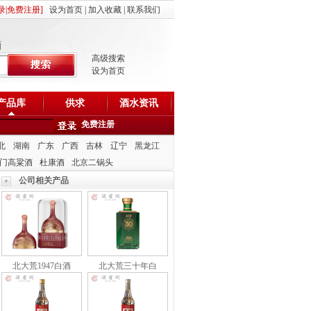
录
|
免费注册
]
设为首页
|
加入收藏
|
联系我们
酒
高级搜索
设为首页
产品库
供求
酒水资讯
免费注册
北
湖南
广东
广西
吉林
辽宁
黑龙江
门高粱酒
杜康酒
北京二锅头
公司相关产品
北大荒1947白酒
北大荒三十年白