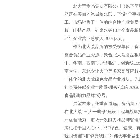
北大荒食品集团有限公司（以下简称“食
座落在美丽的冰城哈尔滨，下设4个事业
工、市场销售于一体的综合性产业集团
粮、山特产品、矿泉水等10余个食品板块。
24年企业营业总收入19.07亿元。
作为北大荒品牌的被受权单位，食品
整合食品产业资源，聚合北大荒食品板
中、华南、西南“六大销区”，创新线上
南大学、东北农业大学等多家高等院校
一体化的北大荒绿色食品产业板块。先
社会责任感企业”“质量•服务•诚信 A
食品影响力品牌”称号。
展望未来，任重而道远。食品集团将
在北大荒“三大一航母”建设工程与战略
产运营能力、市场开发能力和品牌管理能
牌根植于国人心中，将“绿色、健康、
我国饭碗”和“健康我国”的伟大事业做