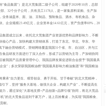
品集团”）是北大荒集团二级子公司，组建于2020年10月，总部
部、32个分子公司，共有员工1178人，是一家集原料采购、生产加
，业务涵盖米、面、油、豆制品、预制食品、酒水、有机食品、杂
企业规模23.49亿元，企业资本金14.61亿元，资产负债率69%，20
集团成立以来，依托北大荒集团产业资源优势和品牌影响力，不断
块核心产品，加快构建大营销体系，打造了东北、华北、华东、华
线下融合营销模式，营销网络覆盖我国31个省、市、自治区，并与江
在食品研发方面进行了深入合作，形成了以营销为主导，产加销协同
后被我国产品质量管理中心、我国品牌发展促进联合会授予“我国最具
AA 企业”；多次荣获我国粮油榜“我国最具影响力粮油集团”和“我国粮油
秉承“自力更生、艰苦创业、勇于开拓、甘于奉献”的北大荒精神，
指引下，坚持“服务大基地，做强大企业，构建大产业”，不断提高生
力，通过深化“大基地支撑+产品创新+品牌引领”协同，将北大荒品
有机”的北大荒食品送到千家万户，送上百姓餐桌，为实现“我国粮食、
出贡献。