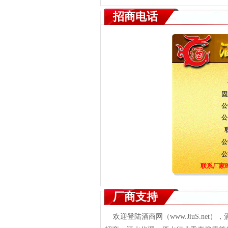
招商电话
固
公
公
公
公
联系厂家
厂商支持
欢迎登陆酒商网（www.JiuS.ne