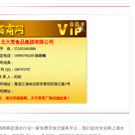
北大荒食品集团有限公司
手 机：
152451603806
定电话：
19990796269 陈晓曦
司传真：
 司 QQ：
109793707
联 系 人：
纪松
司地址：
黑龙江省哈尔滨市香坊区珠江路2号
司网址：
时，请注明酒商网，方可享受厂商优惠政策！
t），酒商网是酒水行业一家免费开放式服务平台，我们提供专业网上酒水