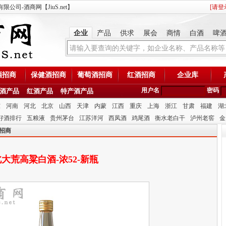
公司-酒商网【JiuS.net】
[
请登
企业
产品
供求
展会
商情
白酒
啤
酒招商
保健酒招商
葡萄酒招商
红酒招商
企业库
用户名
密码
酒产品
红酒产品
特产酒产品
东
河南
河北
北京
山西
天津
内蒙
江西
重庆
上海
浙江
甘肃
福建
湖
好酒排行
五粮液
贵州茅台
江苏洋河
西凤酒
鸡尾酒
衡水老白干
泸州老窖
金
招商
大荒高粱白酒-浓52-新瓶