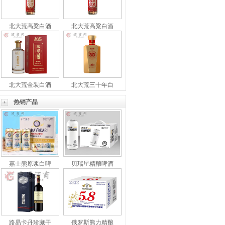
北大荒高粱白酒
北大荒高粱白酒
北大荒金装白酒
北大荒三十年白
热销产品
嘉士熊原浆白啤
贝瑞星精酿啤酒
路易卡丹珍藏干
俄罗斯熊力精酿