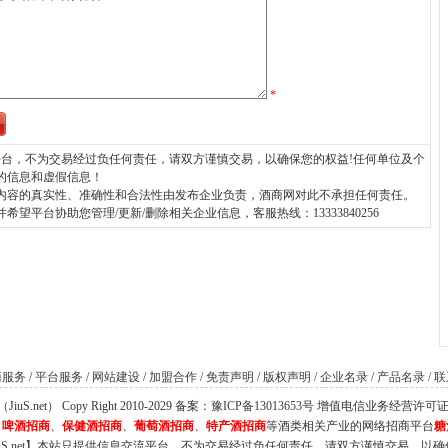
*
台，不为交易经过负任何责任，请双方谨慎交易，以确保您的权益!任何单位及个
的信息和虚假信息！
内容的真实性、准确性和合法性由发布企业负责，酒商网对此不承担任何责任。
平台协助您管理/更新/删除相关企业信息，客服热线：13333840256
商服务
/
平台服务
/
网站建设
/
加盟合作
/
免责声明
/
版权声明
/
企业名录
/
产品名录
/
联
S.net） Copy Right 2010-2029 备案：
豫ICP备13013653号
增值电信业务经营许可证：豫B
、
啤酒招商
、
保健酒招商
、
葡萄酒招商
、
特产酒招商
等酒类相关产业的网络招商平台
糖
iuS.net】本站只提供信息交流平台，不为交易经过负任何责任，请双方谨慎交易，以确