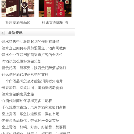
杜康贡酒珍品级
杜康贡酒陈酿-洛
最新资讯
·
酒水销售中互联网起到的作用有哪些！
·
酒水企业如何布局加盟渠道，酒商网教你
·
酒水企业互联网招商渠道扩客的全方位
·
啤酒该怎么做好营销策划
·
新贵妃酒，醉享受，陕西贵妃醉酒诚邀好
·
什么是啤酒代理商营销的支柱
·
一个白酒品牌怎么才能被消费者知道并
·
窖香浓郁、绵柔甜润，喝酒就选老贡酒
·
酒水营销的发展之路
·
白酒代理商如何掌握更多主动权
·
千亿规模大市场，老库陈酒究竟如何占据
·
皇上贡酒，帮您快速致富！赢在市场
·
老酱台酒品质优，带你轻松引爆市场！
·
皇上贡酒，好喝、好卖、好铺货，想要掘
·
上海佐恩酒业，好产品，好运营，助您开启