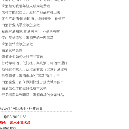
·
啤酒如何吸引年轻人成为消费者
·
怎样才能把自己开发的产品品牌推出去
·
茅台不老酒·同道同德，纯粮酱香，价值可
·
白酒行业淡季应该怎么做
·
精酿啤酒圈惊现“新黑马”，不是所有啤
·
泰山英雄原浆，啤酒界的一匹黑马
·
啤酒营销应该怎么做
·
白酒营销策略
·
啤酒企业如何做好产品宣传
·
甘特尔啤酒，低门槛，高利润，啤酒代理好
·
就喝这个味儿，认准菊右京（北京）酒业有
·
欧劲啤酒，啤酒市场的“黑马”选手，市
·
白酒企业，如何做到快速占据大城市的白
·
白酒怎么才能做好低成本营销
·
兄弟情深系列啤酒，啤酒市场的火爆好品
系我们
/
网站地图
/
标签云集
2-20191168
酒会
、
酒水企业名录
保您的权益!