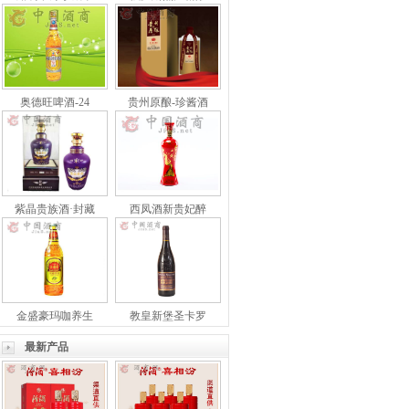
奥德旺啤酒-24
贵州原酿-珍酱酒
紫晶贵族酒·封藏
西凤酒新贵妃醉
金盛豪玛咖养生
教皇新堡圣卡罗
最新产品