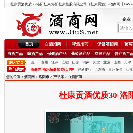
杜康贡酒优质30-洛阳杜康|洛阳杜康控股有限公司（杜康贡酒）-酒商网【JiuS.ne
企业
首页
白酒招商
啤酒招商
保健酒招商
葡萄
白酒产品
啤酒产品
保健酒产品
葡萄酒产品
红酒产品
特产酒产
四川
贵州
江苏
安徽
山东
河南
河北
北京
山西
天津
酒商网-酒水招商加盟代理网
好酒排行
五粮液
贵州茅台
江苏
您的位置：
酒商网
>
洛阳市
>
产品库
>
白酒招商
杜康贡酒优质30-洛