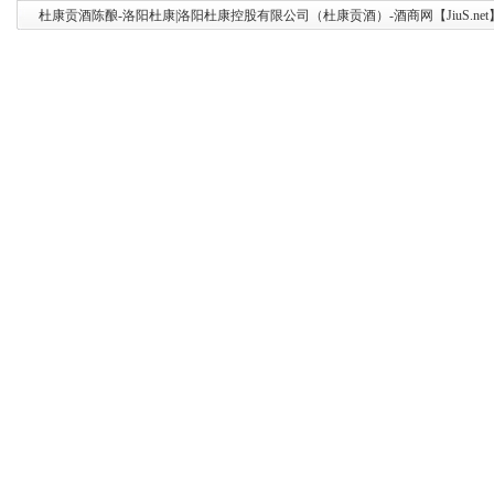
杜康贡酒陈酿-洛阳杜康|洛阳杜康控股有限公司（杜康贡酒）-酒商网【JiuS.net