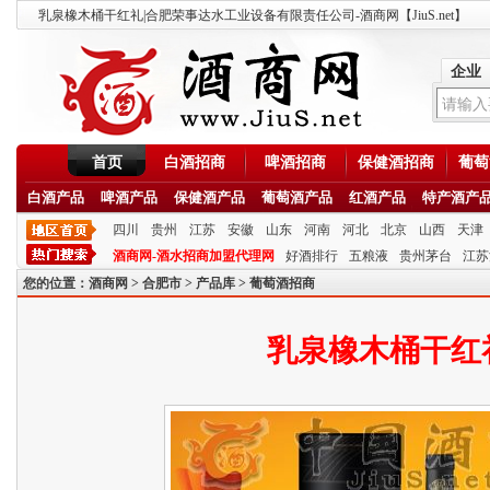
乳泉橡木桶干红礼|合肥荣事达水工业设备有限责任公司-酒商网【JiuS.net】
企业
首页
白酒招商
啤酒招商
保健酒招商
葡萄
白酒产品
啤酒产品
保健酒产品
葡萄酒产品
红酒产品
特产酒产
四川
贵州
江苏
安徽
山东
河南
河北
北京
山西
天津
酒商网-酒水招商加盟代理网
好酒排行
五粮液
贵州茅台
江苏
您的位置：
酒商网
>
合肥市
>
产品库
>
葡萄酒招商
乳泉橡木桶干红