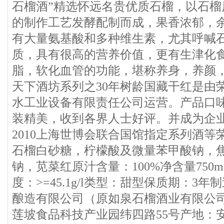
石榴酒”精选怀远名贵优质石榴，以石榴
的制作工艺发酵配制而成，果香浓郁，
有大量氨基酸和多种维生素，尤其呼喊
质，具有很高的营养价值，更有生津化
脂，软化血管的功能，堪称养身，养颜
天下酒坊系列之30年树龄国藏干红是由
水工业设备有限责任公司运营。产品口
装精美，收到各界人士好评。并成为企业
2010上海世博会联合国馆指定系列酒
石榴白砂糖，柠檬酸及微量苯甲酸钠，
钠，苋菜红原汁含量：100%净含量750ml
度：>=45.1g/l类型：甜型保质期：3
酿造有限公司（原如泉石榴酒业有限公
莲坡食品科技产业园纬四路55号产地：