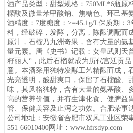
酒产品类型：甜型规格：750ML*6瓶
檬酸及微量苯甲酸钠、焦糖色、环己基
酒精度：7度糖度：>=45.1g/L保质期
料，经破碎，发酵，分离，陈酿调配而成
原汁，石榴乃九洲奇果，含有大量的氨
量元素。唐《史书》记载：女皇武则天曾
籽丽人”，此后石榴就成为历代宫廷贡品
意。本酒采用独特发酵工艺精酿而成，
光亮透明，酸甜爽口，保留了石榴酸、
味，其风格独特，含有大量的氨基酸、
高的营养价值，并有生津化食、健脾益
管、保健美容及止泻之功效。合肥荣事
公司地址：安徽省合肥市双凤工业区荣
551-66010400网址：www.hfrsdyp.com