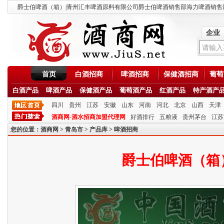
爵士伯啤酒（箱）|青州汇丰啤酒原料有限公司爵士伯啤酒销售部海力啤酒销售部-酒商
企业
首页
白酒招商
啤酒招商
保健酒招商
葡萄
白酒产品
啤酒产品
保健酒产品
葡萄酒产品
红酒产品
特产酒产
四川
贵州
江苏
安徽
山东
河南
河北
北京
山西
天津
酒商网-酒水招商加盟代理网
好酒排行
五粮液
贵州茅台
江苏
您的位置：
酒商网
>
青岛市
>
产品库
>
啤酒招商
爵士伯啤酒（箱