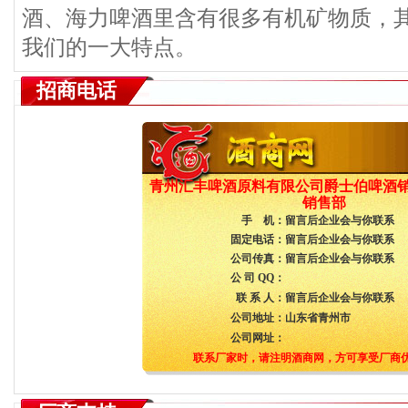
酒、海力啤酒里含有很多有机矿物质，
我们的一大特点。
招商电话
青州汇丰啤酒原料有限公司爵士伯啤酒
销售部
手 机：
留言后企业会与你联系
固定电话：
留言后企业会与你联系
公司传真：
留言后企业会与你联系
公 司 QQ：
联 系 人：
留言后企业会与你联系
公司地址：
山东省青州市
公司网址：
联系厂家时，请注明酒商网，方可享受厂商