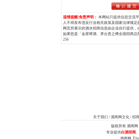
温情提醒/免责声明：
本网站只提供信息交流平
人不得发布违反行业相关政策及国家法律规定
网页所展示的酒水招商信息由企业自行提供，
如果您是「金星啤酒、茅台贵之樽全国招商总部」
256
关于我们
/
酒商网文化
/
招
版权所有 酒商网（Jiu
专业提供
白酒招商
酒商网【J