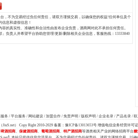
台，不为交易经过负任何责任，请双方谨慎交易，以确保您的权益!任何单位及个
的信息和虚假信息！
内容的真实性、准确性和合法性由发布企业负责，酒商网对此不承担任何责任。
负责人并希望平台协助您管理/更新/删除相关企业信息，客服热线：13333840
商服务
/
平台服务
/
网站建设
/
加盟合作
/
免责声明
/
版权声明
/
企业名录
/
产品名录
/
联
S.net） Copy Right 2010-2029 备案：
豫ICP备13013653号
增值电信业务经营许可证：豫B
、
啤酒招商
、
保健酒招商
、
葡萄酒招商
、
特产酒招商
等酒类相关产业的网络招商平台
糖
iuS.net】本站只提供信息交流平台，不为交易经过负任何责任，请双方谨慎交易，以确