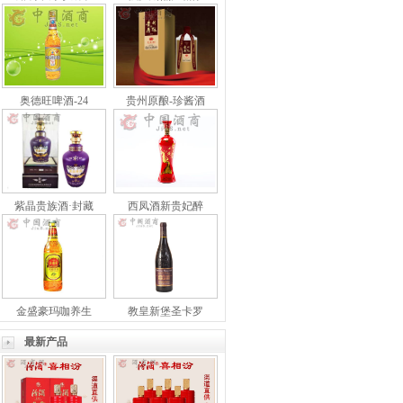
奥德旺啤酒-24
贵州原酿-珍酱酒
紫晶贵族酒·封藏
西凤酒新贵妃醉
金盛豪玛咖养生
教皇新堡圣卡罗
最新产品