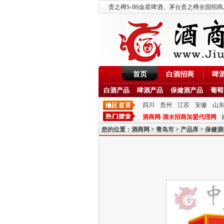
贵之樽S-88|金星啤酒、茅台贵之樽全国招商总部
首页
白酒招商
啤
白酒产品
啤酒产品
保健酒产品
葡萄
四川
贵州
江苏
安徽
山
酒商网-酒水招商加盟代理网
您的位置：
酒商网
>
青岛市
>
产品库
>
保健酒