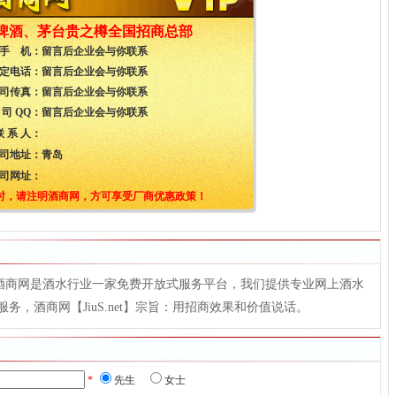
啤酒、茅台贵之樽全国招商总部
手 机：
留言后企业会与你联系
定电话：
留言后企业会与你联系
司传真：
留言后企业会与你联系
 司 QQ：
留言后企业会与你联系
联 系 人：
司地址：
青岛
司网址：
时，请注明酒商网，方可享受厂商优惠政策！
t），酒商网是酒水行业一家免费开放式服务平台，我们提供专业网上酒水
，酒商网【JiuS.net】宗旨：用招商效果和价值说话。
*
先生
女士