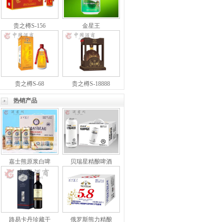
贵之樽S-156
金星王
贵之樽S-68
贵之樽S-18888
热销产品
嘉士熊原浆白啤
贝瑞星精酿啤酒
路易卡丹珍藏干
俄罗斯熊力精酿