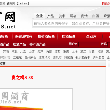
-酒商网【JiuS.net】
[
请登
企业
产品
供求
展会
商情
白酒
啤
酒招商
保健酒招商
葡萄酒招商
红酒招商
企业库
用户名
密码
酒产品
红酒产品
特产酒产品
东
河南
河北
北京
山西
天津
内蒙
江西
重庆
上海
浙江
甘肃
福建
湖
好酒排行
五粮液
贵州茅台
江苏洋河
西凤酒
鸡尾酒
衡水老白干
泸州老窖
金
招商
贵之樽S-88