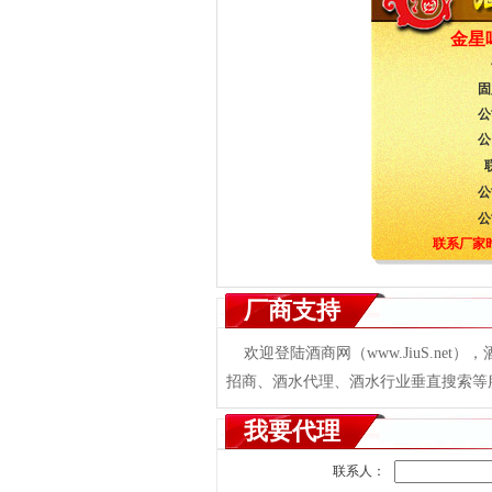
金星
固
公
公
公
公
联系厂家
厂商支持
欢迎登陆酒商网（www.JiuS.ne
招商、酒水代理、酒水行业垂直搜索等服务
我要代理
联系人：