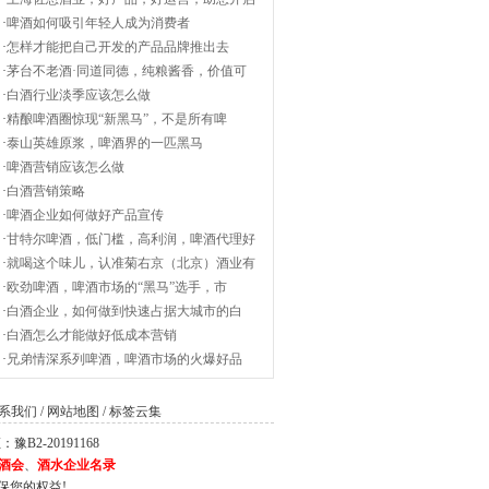
·
啤酒如何吸引年轻人成为消费者
·
怎样才能把自己开发的产品品牌推出去
·
茅台不老酒·同道同德，纯粮酱香，价值可
·
白酒行业淡季应该怎么做
·
精酿啤酒圈惊现“新黑马”，不是所有啤
·
泰山英雄原浆，啤酒界的一匹黑马
·
啤酒营销应该怎么做
·
白酒营销策略
·
啤酒企业如何做好产品宣传
·
甘特尔啤酒，低门槛，高利润，啤酒代理好
·
就喝这个味儿，认准菊右京（北京）酒业有
·
欧劲啤酒，啤酒市场的“黑马”选手，市
·
白酒企业，如何做到快速占据大城市的白
·
白酒怎么才能做好低成本营销
·
兄弟情深系列啤酒，啤酒市场的火爆好品
系我们
/
网站地图
/
标签云集
2-20191168
酒会
、
酒水企业名录
保您的权益!