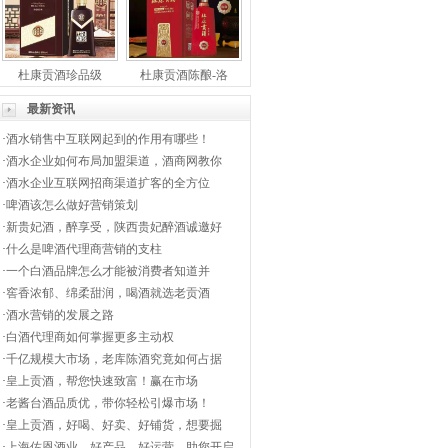
杜康贡酒珍品级
杜康贡酒陈酿-洛
最新资讯
·
酒水销售中互联网起到的作用有哪些！
·
酒水企业如何布局加盟渠道，酒商网教你
·
酒水企业互联网招商渠道扩客的全方位
·
啤酒该怎么做好营销策划
·
新贵妃酒，醉享受，陕西贵妃醉酒诚邀好
·
什么是啤酒代理商营销的支柱
·
一个白酒品牌怎么才能被消费者知道并
·
窖香浓郁、绵柔甜润，喝酒就选老贡酒
·
酒水营销的发展之路
·
白酒代理商如何掌握更多主动权
·
千亿规模大市场，老库陈酒究竟如何占据
·
皇上贡酒，帮您快速致富！赢在市场
·
老酱台酒品质优，带你轻松引爆市场！
·
皇上贡酒，好喝、好卖、好铺货，想要掘
·
上海佐恩酒业，好产品，好运营，助您开启