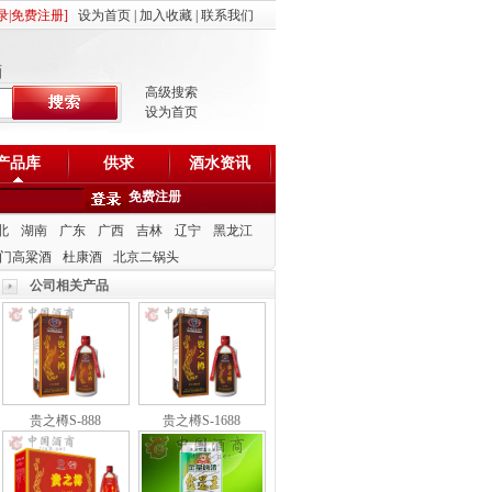
录
|
免费注册
]
设为首页
|
加入收藏
|
联系我们
酒
高级搜索
设为首页
产品库
供求
酒水资讯
免费注册
北
湖南
广东
广西
吉林
辽宁
黑龙江
门高粱酒
杜康酒
北京二锅头
公司相关产品
贵之樽S-888
贵之樽S-1688