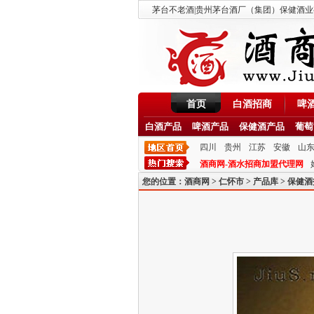
茅台不老酒|贵州茅台酒厂（集团）保健酒业有限公
首页
白酒招商
啤
白酒产品
啤酒产品
保健酒产品
葡萄
四川
贵州
江苏
安徽
山
酒商网-酒水招商加盟代理网
您的位置：
酒商网
>
仁怀市
>
产品库
>
保健酒