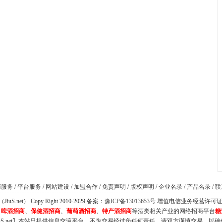
商服务
/
平台服务
/
网站建设
/
加盟合作
/
免责声明
/
版权声明
/
企业名录
/
产品名录
/
联
S.net） Copy Right 2010-2029 备案：
豫ICP备13013653号
增值电信业务经营许可证：豫B
、
啤酒招商
、
保健酒招商
、
葡萄酒招商
、
特产酒招商
等酒类相关产业的网络招商平台
糖
iuS.net】本站只提供信息交流平台，不为交易经过负任何责任，请双方谨慎交易，以确