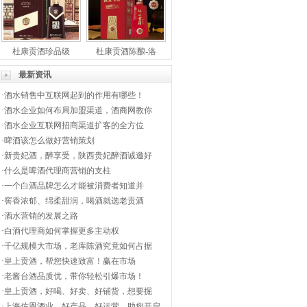
杜康贡酒珍品级
杜康贡酒陈酿-洛
最新资讯
·
酒水销售中互联网起到的作用有哪些！
·
酒水企业如何布局加盟渠道，酒商网教你
·
酒水企业互联网招商渠道扩客的全方位
·
啤酒该怎么做好营销策划
·
新贵妃酒，醉享受，陕西贵妃醉酒诚邀好
·
什么是啤酒代理商营销的支柱
·
一个白酒品牌怎么才能被消费者知道并
·
窖香浓郁、绵柔甜润，喝酒就选老贡酒
·
酒水营销的发展之路
·
白酒代理商如何掌握更多主动权
·
千亿规模大市场，老库陈酒究竟如何占据
·
皇上贡酒，帮您快速致富！赢在市场
·
老酱台酒品质优，带你轻松引爆市场！
·
皇上贡酒，好喝、好卖、好铺货，想要掘
·
上海佐恩酒业，好产品，好运营，助您开启