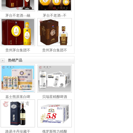
茅台不老酒—融
茅台不老酒--不
贵州茅台集团不
贵州茅台集团不
热销产品
嘉士熊原浆白啤
贝瑞星精酿啤酒
路易卡丹珍藏干
俄罗斯熊力精酿