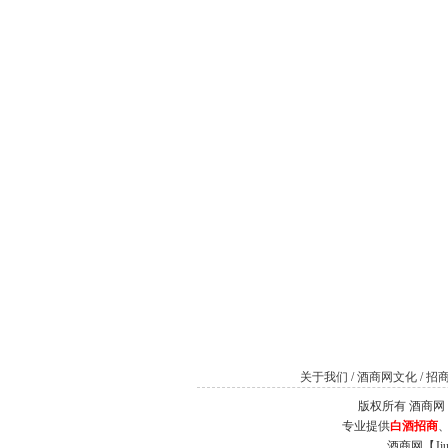
关于我们
/
酒商网文化
/
招
版权所有 酒商网（Jiu
专业提供
白酒招商
酒商网【J