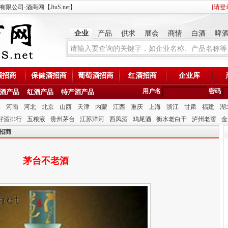
司-酒商网【JiuS.net】
[
请登
企业
产品
供求
展会
商情
白酒
啤
酒招商
保健酒招商
葡萄酒招商
红酒招商
企业库
用户名
密码
酒产品
红酒产品
特产酒产品
东
河南
河北
北京
山西
天津
内蒙
江西
重庆
上海
浙江
甘肃
福建
湖
好酒排行
五粮液
贵州茅台
江苏洋河
西凤酒
鸡尾酒
衡水老白干
泸州老窖
金
招商
茅台不老酒