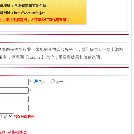
司地址：
贵州省贵阳市茅台镇
司网址：
http://www.mtbjj.cn
时，请注明酒商网，方可享受厂商优惠政策！
t），酒商网是酒水行业一家免费开放式服务平台，我们提供专业网上酒水
，酒商网【JiuS.net】宗旨：用招商效果和价值说话。
*
先生
女士
*
*如:河南郑州
选择下列快捷留言：