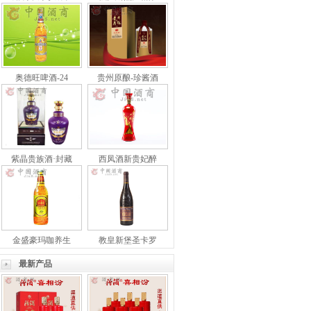
奥德旺啤酒-24
贵州原酿-珍酱酒
紫晶贵族酒·封藏
西凤酒新贵妃醉
金盛豪玛咖养生
教皇新堡圣卡罗
最新产品