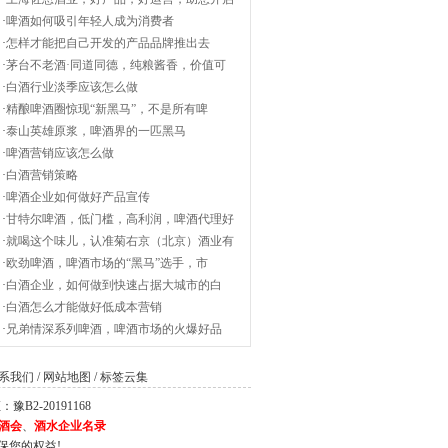
·
啤酒如何吸引年轻人成为消费者
·
怎样才能把自己开发的产品品牌推出去
·
茅台不老酒·同道同德，纯粮酱香，价值可
·
白酒行业淡季应该怎么做
·
精酿啤酒圈惊现“新黑马”，不是所有啤
·
泰山英雄原浆，啤酒界的一匹黑马
·
啤酒营销应该怎么做
·
白酒营销策略
·
啤酒企业如何做好产品宣传
·
甘特尔啤酒，低门槛，高利润，啤酒代理好
·
就喝这个味儿，认准菊右京（北京）酒业有
·
欧劲啤酒，啤酒市场的“黑马”选手，市
·
白酒企业，如何做到快速占据大城市的白
·
白酒怎么才能做好低成本营销
·
兄弟情深系列啤酒，啤酒市场的火爆好品
系我们
/
网站地图
/
标签云集
2-20191168
酒会
、
酒水企业名录
保您的权益!