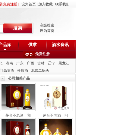
录
|
免费注册
]
设为首页
|
加入收藏
|
联系我们
酒
高级搜索
设为首页
产品库
供求
酒水资讯
免费注册
北
湖南
广东
广西
吉林
辽宁
黑龙江
门高粱酒
杜康酒
北京二锅头
公司相关产品
茅台不老酒—和
茅台不老酒—问