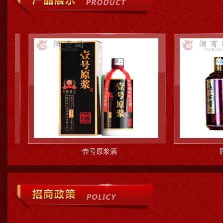
壹号原浆酒
匠心古酱