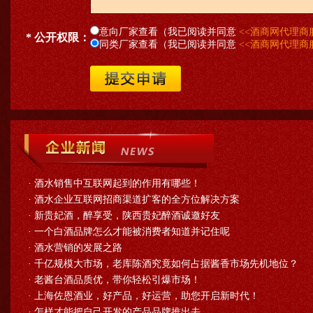
意向厂家查看（我已阅读并同意
<<酒商网代理商
* 公开权限：
同类厂家查看（我已阅读并同意
<<酒商网代理商
·
酒水销售中互联网起到的作用有哪些！
·
酒水企业互联网招商渠道扩客的全方位解决方案
·
新贵妃酒，醉享受，陕西贵妃醉酒诚邀好友
·
一个白酒品牌怎么才能被消费者知道并记住呢
·
酒水营销的发展之路
·
千亿规模大市场，老库陈酒究竟如何占据酱香市场先机地位？
·
老酱台酒品质优，带你轻松引爆市场！
·
上海佐恩酒业，好产品，好运营，助您开启新时代！
·
怎样才能把自己开发的产品品牌推出去