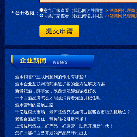
意向厂家查看（我已阅读并同意
<<酒商网代理商
* 公开权限：
同类厂家查看（我已阅读并同意
<<酒商网代理商
·
酒水销售中互联网起到的作用有哪些！
·
酒水企业互联网招商渠道扩客的全方位解决方案
·
新贵妃酒，醉享受，陕西贵妃醉酒诚邀好友
·
一个白酒品牌怎么才能被消费者知道并记住呢
·
酒水营销的发展之路
·
千亿规模大市场，老库陈酒究竟如何占据酱香市场先机地位？
·
老酱台酒品质优，带你轻松引爆市场！
·
上海佐恩酒业，好产品，好运营，助您开启新时代！
·
怎样才能把自己开发的产品品牌推出去