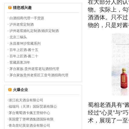
在大部分人的认
物。实际上，勾
猜您感兴趣
酒酒体。只不过
·
白酒招商代理一手货源
物的，只是对酱
·
泸州老窖定制酒
·
泸州老窖婚礼定制酒/婚庆定制酒
·
北京二锅头
·
永昌泰坤沙窖藏系列
·
百年上匠酒-酱十五
·
百年上匠酒-酱二十
·
窖藏原浆28年
·
茅台家族-贵州老窖老坛酒招代理
·
茅台家族贵州老窖匠工壹号酒招商代理
火爆企业
·
浙江杭天酒业有限公司
蜀相老酒具有“
·
福瑞玛（天津）国际贸易有限公
经过“心灵”与“
·
茅台葡萄酒卡佩王营销中心
术，展现了一至
·
英国爱丁堡啤酒集团国际有限
·
青岛世纪英皇酒业有限公司