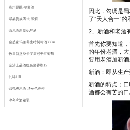
·
贵州原酿-珍酱酒
因此，勾调是蜀
了“天人合一”
·
紫晶贵族酒·封藏酒
2、新酒和老酒
·
西凤酒新贵妃醉酒
首先你要知道，
·
金盛豪玛咖养生特制啤酒330m
的年份老酒，大
·
教皇新堡圣卡罗皇冠干红葡萄
要用老酒加新酒
·
金沙上品酒红色酱香型15
新酒：即从生产
·
扎啤1.5L
新酒的特点：口
·
郎锐鸡尾酒-淡黄色香橙
酒都会有苦的口
·
津岛啤酒箱装