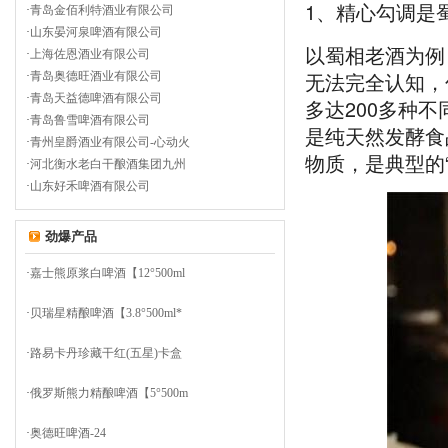
1、精心勾调是
·
青岛金佰利特酒业有限公司
·
山东晏河泉啤酒有限公司
以蜀相老酒为例
·
上海佐恩酒业有限公司
无法完全认知，
·
青岛奥德旺酒业有限公司
·
青岛天益德啤酒有限公司
多达200多种
·
青岛鲁雪啤酒有限公司
是纯天然发酵食
·
青州皇爵酒业有限公司-心动火
物质，是典型的
·
河北衡水老白干酿酒集团九州
·
山东好禾啤酒有限公司
劲爆产品
·
嘉士熊原浆白啤酒【12°500ml
·
贝瑞星精酿啤酒【3.8°500ml*
·
路易卡丹珍藏干红(五星)卡盒
·
俄罗斯熊力精酿啤酒【5°500m
·
奥德旺啤酒-24