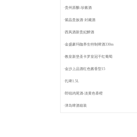
·
贵州原酿-珍酱酒
·
紫晶贵族酒·封藏酒
·
西凤酒新贵妃醉酒
·
金盛豪玛咖养生特制啤酒330m
·
教皇新堡圣卡罗皇冠干红葡萄
·
金沙上品酒红色酱香型15
·
扎啤1.5L
·
郎锐鸡尾酒-淡黄色香橙
·
津岛啤酒箱装