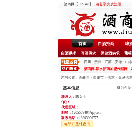
酒商网【JiuS.net】
[
请登录
|
免费注册
]
首页
白酒招商
啤
白酒供求
啤酒供求
保健酒供求
葡萄
四川
贵州
江苏
安徽
山
酒商网-酒水招商加盟代理网
您的位置：
酒商网
>
郑州市
>
供求
>
白酒供
成为会员
基本信息
联系人：
陈女士
QQ：
代理区域：
邮箱：
120557849@qq.com
联系电话：
18203990775