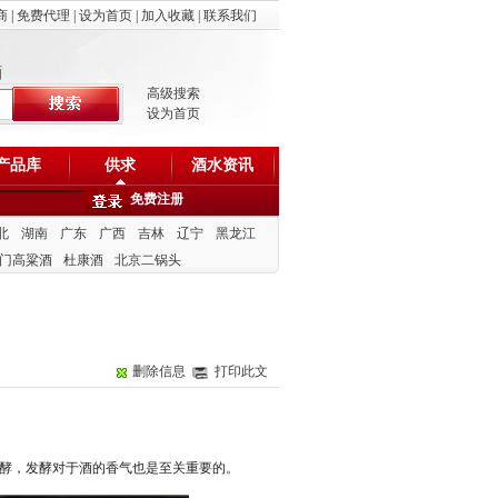
商
|
免费代理
|
设为首页
|
加入收藏
|
联系我们
酒
高级搜索
设为首页
产品库
供求
酒水资讯
免费注册
北
湖南
广东
广西
吉林
辽宁
黑龙江
门高粱酒
杜康酒
北京二锅头
删除信息
打印此文
酵，发酵对于酒的香气也是至关重要的。