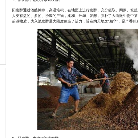
阳发酵通过酒醅摊晾，高温堆积，在地面上进行发酵，充分摄取、网罗、繁殖
人类有益的、多的、协调的产物，柔和、升华、发酵，弥补了大曲微生物中某
前驱物质，为入池发酵最大限度创造了活力，旨在纳天地之“精华”，是产香的
2、阴发酵，也称封闭式发酵