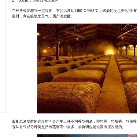
在开放式发酵到一定程度，下沙温度达到50℃至53℃，烤酒轮次也要达到4
密封，意在吸地之灵气，属产酒发酵。
蜀相老酒发酵的这段时间会产生三种不同香型的酒，即窖香、窖底香、醇甜香
香味香气成分种类是所有蒸馏酒中最多、最协调也是最富有层次感的。