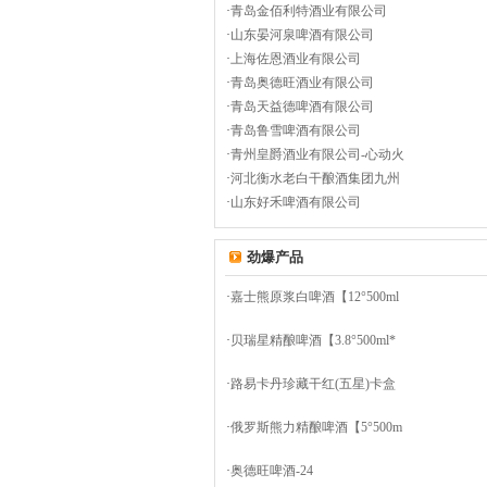
·
青岛金佰利特酒业有限公司
·
山东晏河泉啤酒有限公司
·
上海佐恩酒业有限公司
·
青岛奥德旺酒业有限公司
·
青岛天益德啤酒有限公司
·
青岛鲁雪啤酒有限公司
·
青州皇爵酒业有限公司-心动火
·
河北衡水老白干酿酒集团九州
·
山东好禾啤酒有限公司
劲爆产品
·
嘉士熊原浆白啤酒【12°500ml
·
贝瑞星精酿啤酒【3.8°500ml*
·
路易卡丹珍藏干红(五星)卡盒
·
俄罗斯熊力精酿啤酒【5°500m
·
奥德旺啤酒-24