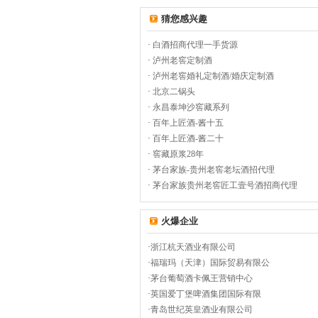
猜您感兴趣
·
白酒招商代理一手货源
·
泸州老窖定制酒
·
泸州老窖婚礼定制酒/婚庆定制酒
·
北京二锅头
·
永昌泰坤沙窖藏系列
·
百年上匠酒-酱十五
·
百年上匠酒-酱二十
·
窖藏原浆28年
·
茅台家族-贵州老窖老坛酒招代理
·
茅台家族贵州老窖匠工壹号酒招商代理
火爆企业
·
浙江杭天酒业有限公司
·
福瑞玛（天津）国际贸易有限公
·
茅台葡萄酒卡佩王营销中心
·
英国爱丁堡啤酒集团国际有限
·
青岛世纪英皇酒业有限公司