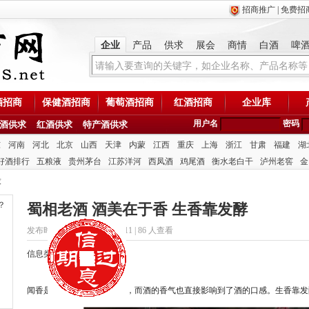
招商推广
|
免费招
企业
产品
供求
展会
商情
白酒
啤
酒招商
保健酒招商
葡萄酒招商
红酒招商
企业库
用户名
密码
酒供求
红酒供求
特产酒供求
东
河南
河北
北京
山西
天津
内蒙
江西
重庆
上海
浙江
甘肃
福建
湖
好酒排行
五粮液
贵州茅台
江苏洋河
西凤酒
鸡尾酒
衡水老白干
泸州老窖
金
求
？
蜀相老酒 酒美在于香 生香靠发酵
发布时间：2020/7/15 17:40:11 |
86 人查看
信息类型：招商
闻香是品酒中一个重要步骤，而酒的香气也直接影响到了酒的口感。生香靠发