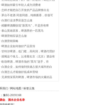
·
啤酒如何吸引年轻人成为消费者
·
怎样才能把自己开发的产品品牌推出去
·
茅台不老酒·同道同德，纯粮酱香，价值可
·
白酒行业淡季应该怎么做
·
精酿啤酒圈惊现“新黑马”，不是所有啤
·
泰山英雄原浆，啤酒界的一匹黑马
·
啤酒营销应该怎么做
·
白酒营销策略
·
啤酒企业如何做好产品宣传
·
甘特尔啤酒，低门槛，高利润，啤酒代理好
·
就喝这个味儿，认准菊右京（北京）酒业有
·
欧劲啤酒，啤酒市场的“黑马”选手，市
·
白酒企业，如何做到快速占据大城市的白
·
白酒怎么才能做好低成本营销
·
兄弟情深系列啤酒，啤酒市场的火爆好品
系我们
/
网站地图
/
标签云集
2-20191168
酒会
、
酒水企业名录
保您的权益!