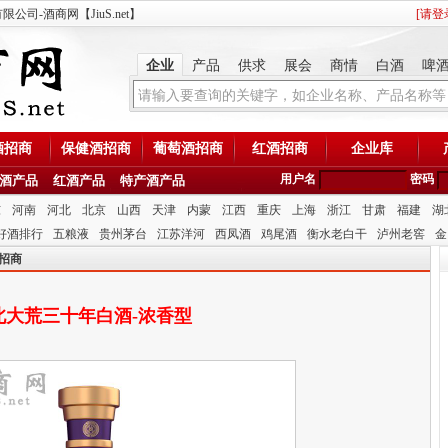
司-酒商网【JiuS.net】
[
请登
企业
产品
供求
展会
商情
白酒
啤
酒招商
保健酒招商
葡萄酒招商
红酒招商
企业库
用户名
密码
酒产品
红酒产品
特产酒产品
东
河南
河北
北京
山西
天津
内蒙
江西
重庆
上海
浙江
甘肃
福建
湖
好酒排行
五粮液
贵州茅台
江苏洋河
西凤酒
鸡尾酒
衡水老白干
泸州老窖
金
招商
北大荒三十年白酒-浓香型