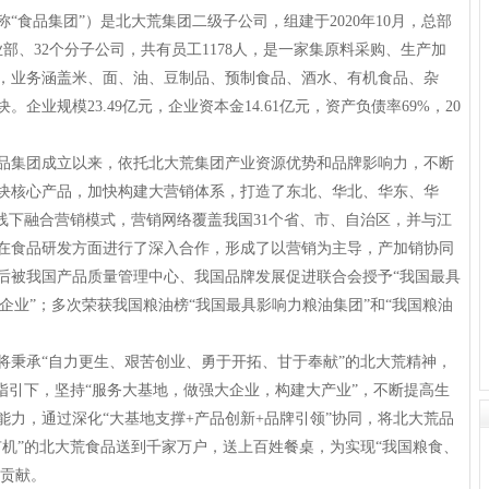
品集团”）是北大荒集团二级子公司，组建于2020年10月，总部
部、32个分子公司，共有员工1178人，是一家集原料采购、生产加
，业务涵盖米、面、油、豆制品、预制食品、酒水、有机食品、杂
企业规模23.49亿元，企业资本金14.61亿元，资产负债率69%，20
集团成立以来，依托北大荒集团产业资源优势和品牌影响力，不断
块核心产品，加快构建大营销体系，打造了东北、华北、华东、华
线下融合营销模式，营销网络覆盖我国31个省、市、自治区，并与江
在食品研发方面进行了深入合作，形成了以营销为主导，产加销协同
后被我国产品质量管理中心、我国品牌发展促进联合会授予“我国最具
AA 企业”；多次荣获我国粮油榜“我国最具影响力粮油集团”和“我国粮油
秉承“自力更生、艰苦创业、勇于开拓、甘于奉献”的北大荒精神，
指引下，坚持“服务大基地，做强大企业，构建大产业”，不断提高生
力，通过深化“大基地支撑+产品创新+品牌引领”协同，将北大荒品
有机”的北大荒食品送到千家万户，送上百姓餐桌，为实现“我国粮食、
出贡献。