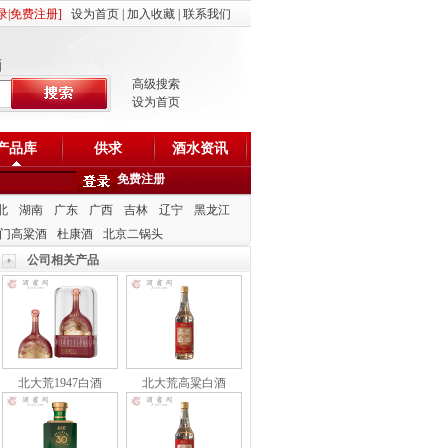
录
|
免费注册
]
设为首页
|
加入收藏
|
联系我们
酒
高级搜索
设为首页
产品库
供求
酒水资讯
免费注册
北
湖南
广东
广西
吉林
辽宁
黑龙江
门高粱酒
杜康酒
北京二锅头
公司相关产品
北大荒1947白酒
北大荒高粱白酒