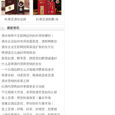
杜康贡酒珍品级
杜康贡酒陈酿-洛
最新资讯
·
酒水销售中互联网起到的作用有哪些！
·
酒水企业如何布局加盟渠道，酒商网教你
·
酒水企业互联网招商渠道扩客的全方位
·
啤酒该怎么做好营销策划
·
新贵妃酒，醉享受，陕西贵妃醉酒诚邀好
·
什么是啤酒代理商营销的支柱
·
一个白酒品牌怎么才能被消费者知道并
·
窖香浓郁、绵柔甜润，喝酒就选老贡酒
·
酒水营销的发展之路
·
白酒代理商如何掌握更多主动权
·
千亿规模大市场，老库陈酒究竟如何占据
·
皇上贡酒，帮您快速致富！赢在市场
·
老酱台酒品质优，带你轻松引爆市场！
·
皇上贡酒，好喝、好卖、好铺货，想要掘
·
上海佐恩酒业，好产品，好运营，助您开启