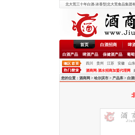
北大荒三十年白酒-浓香型|北大荒食品集团有限公
首页
白酒招商
啤
白酒产品
啤酒产品
保健酒产品
葡萄
四川
贵州
江苏
安徽
山
酒商网-酒水招商加盟代理网
您的位置：
酒商网
>
哈尔滨市
>
产品库
>
白酒