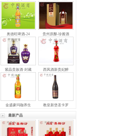
奥德旺啤酒-24
贵州原酿-珍酱酒
紫晶贵族酒·封藏
西凤酒新贵妃醉
金盛豪玛咖养生
教皇新堡圣卡罗
最新产品