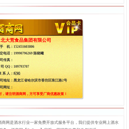
北大荒食品集团有限公司
手 机：
152451603806
定电话：
19990796269 陈晓曦
司传真：
 司 QQ：
109793707
联 系 人：
纪松
司地址：
黑龙江省哈尔滨市香坊区珠江路2号
司网址：
时，请注明酒商网，方可享受厂商优惠政策！
t），酒商网是酒水行业一家免费开放式服务平台，我们提供专业网上酒水