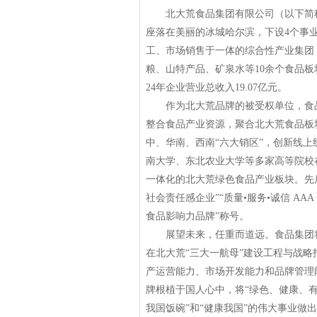
北大荒食品集团有限公司（以下简称“食
座落在美丽的冰城哈尔滨，下设4个事业
工、市场销售于一体的综合性产业集团
粮、山特产品、矿泉水等10余个食品板块。
24年企业营业总收入19.07亿元。
作为北大荒品牌的被受权单位，食品
整合食品产业资源，聚合北大荒食品板
中、华南、西南“六大销区”，创新线上
南大学、东北农业大学等多家高等院校
一体化的北大荒绿色食品产业板块。先
社会责任感企业”“质量•服务•诚信 A
食品影响力品牌”称号。
展望未来，任重而道远。食品集团将
在北大荒“三大一航母”建设工程与战略
产运营能力、市场开发能力和品牌管理能
牌根植于国人心中，将“绿色、健康、
我国饭碗”和“健康我国”的伟大事业做