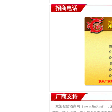
招商电话
固
公
公
公
公
联系厂家
厂商支持
欢迎登陆酒商网（www.JiuS.ne