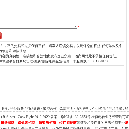
*
台，不为交易经过负任何责任，请双方谨慎交易，以确保您的权益!任何单位及个
的信息和虚假信息！
内容的真实性、准确性和合法性由发布企业负责，酒商网对此不承担任何责任。
平台协助您管理/更新/删除相关企业信息，客服热线：13333840256
商服务
/
平台服务
/
网站建设
/
加盟合作
/
免责声明
/
版权声明
/
企业名录
/
产品名录
/
联
S.net） Copy Right 2010-2029 备案：
豫ICP备13013653号
增值电信业务经营许可证：豫B
、
啤酒招商
、
保健酒招商
、
葡萄酒招商
、
特产酒招商
等酒类相关产业的网络招商平台
糖
iuS.net】本站只提供信息交流平台，不为交易经过负任何责任，请双方谨慎交易，以确