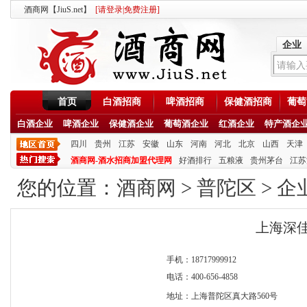
酒商网【JiuS.net】
[
请登录
|
免费注册
]
企业
首页
白酒招商
啤酒招商
保健酒招商
葡萄
白酒企业
啤酒企业
保健酒企业
葡萄酒企业
红酒企业
特产酒企
四川
贵州
江苏
安徽
山东
河南
河北
北京
山西
天津
酒商网-酒水招商加盟代理网
好酒排行
五粮液
贵州茅台
江苏
您的位置：
酒商网
>
普陀区
>
企
上海深
手机：18717999912
电话：400-656-4858
地址：上海普陀区真大路560号