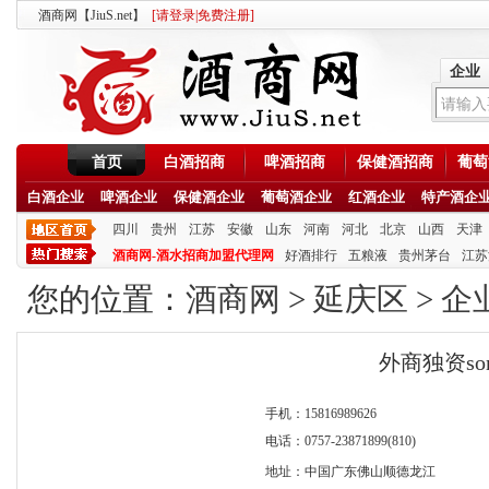
酒商网【JiuS.net】
[
请登录
|
免费注册
]
企业
首页
白酒招商
啤酒招商
保健酒招商
葡萄
白酒企业
啤酒企业
保健酒企业
葡萄酒企业
红酒企业
特产酒企
四川
贵州
江苏
安徽
山东
河南
河北
北京
山西
天津
酒商网-酒水招商加盟代理网
好酒排行
五粮液
贵州茅台
江苏
您的位置：
酒商网
>
延庆区
>
企
外商独资s
手机：15816989626
电话：0757-23871899(810)
地址：中国广东佛山顺德龙江