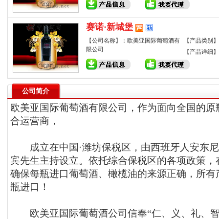
赛诺·新城堡
【公司名称】：欧美亚国际葡萄酒有
【产品类别】
限公司
【产品详细】
公司简介
欧美亚国际葡萄酒有限公司，作为面向全国的原
合运营商，
成立在中国·潍坊保税区，由西班牙人安东尼
宾先生主持设立。依托综合保税区的各项政策，
确保每瓶进口葡萄酒、橄榄油的来源正确，所有
瓶进口！
欧美亚国际葡萄酒公司信奉“仁、义、礼、智