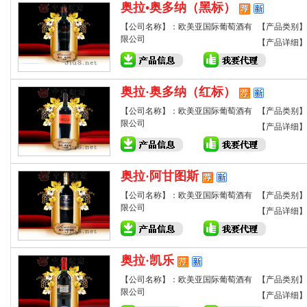
奥拉•奥多纳（黑标）
【公司名称】：欧美亚国际葡萄酒有
【产品类别】
限公司
【产品详细】
奥拉·奥多纳（红标）
【公司名称】：欧美亚国际葡萄酒有
【产品类别】
限公司
【产品详细】
奥拉·阿甘图斯
【公司名称】：欧美亚国际葡萄酒有
【产品类别】
限公司
【产品详细】
奥拉·凯乐
【公司名称】：欧美亚国际葡萄酒有
【产品类别】
限公司
【产品详细】