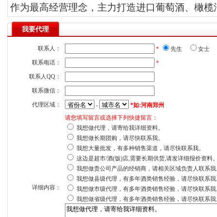
作为最高经营理念，主力打造进口葡萄酒、橄榄
我要代理
联系人：
*
先生
女士
联系电话：
*
联系人QQ：
联系微信：
代理区域：
-
*如:河南郑州
请您填写留言或选择下列快捷留言：
我想做代理，请寄给我详细资料。
我想做长期团购，请尽快联系我。
我想大量批发，有多种销售渠道，请尽快联系我。
这边是超市/酒(饭)店,需要长期供货,请发详细报价资料
我想做贵公司产品的经销商，请相关区域负责人联系我
我想做县级代理，有多年酒类销售经验，请尽快联系我
详细内容：
我想做市级代理，有多年酒类销售经验，请尽快联系我
我想做省级代理，有多年酒类销售经验，请尽快联系我