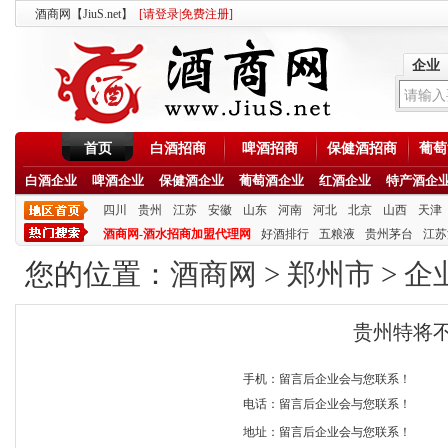
酒商网【JiuS.net】
[
请登录
|
免费注册
]
企业
首页
白酒招商
啤酒招商
保健酒招商
葡萄
白酒企业
啤酒企业
保健酒企业
葡萄酒企业
红酒企业
特产酒企
四川
贵州
江苏
安徽
山东
河南
河北
北京
山西
天津
酒商网-酒水招商加盟代理网
好酒排行
五粮液
贵州茅台
江苏
您的位置：
酒商网
>
郑州市
>
企
贵州特将
手机：留言后企业会与您联系！
电话：留言后企业会与您联系！
地址：留言后企业会与您联系！