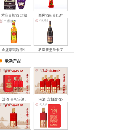
紫晶贵族酒·封藏
西凤酒新贵妃醉
金盛豪玛咖养生
教皇新堡圣卡罗
最新产品
汾酒·喜相汾酒5
汾酒·喜相汾酒5