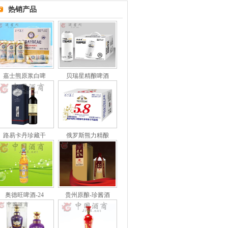
热销产品
嘉士熊原浆白啤
贝瑞星精酿啤酒
路易卡丹珍藏干
俄罗斯熊力精酿
奥德旺啤酒-24
贵州原酿-珍酱酒