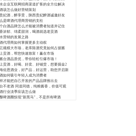
水企业互联网招商渠道扩客的全方位解决
酒该怎么做好营销策划
贵妃酒，醉享受，陕西贵妃醉酒诚邀好友
么是啤酒代理商营销的支柱
个白酒品牌怎么才能被消费者知道并记住
香浓郁、绵柔甜润，喝酒就选老贡酒
水营销的发展之路
酒代理商如何掌握更多主动权
亿规模大市场，老库陈酒究竟如何占据酱
上贡酒，帮您快速致富！赢在市场
酱台酒品质优，带你轻松引爆市场！
上贡酒，好喝、好卖、好铺货，想要掘金2
海佐恩酒业，好产品，好运营，助您开启新
酒如何吸引年轻人成为消费者
样才能把自己开发的产品品牌推出去
台不老酒·同道同德，纯粮酱香，价值可观
酒行业淡季应该怎么做
酿啤酒圈惊现“新黑马”，不是所有啤酒