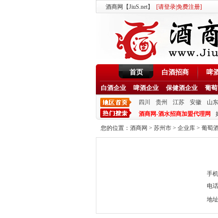
酒商网【JiuS.net】
[
请登录
|
免费注册
]
首页
白酒招商
啤
白酒企业
啤酒企业
保健酒企业
葡萄
四川
贵州
江苏
安徽
山
酒商网-酒水招商加盟代理网
您的位置：
酒商网
>
苏州市
>
企业库
>
葡萄
手机：
电话：
地址