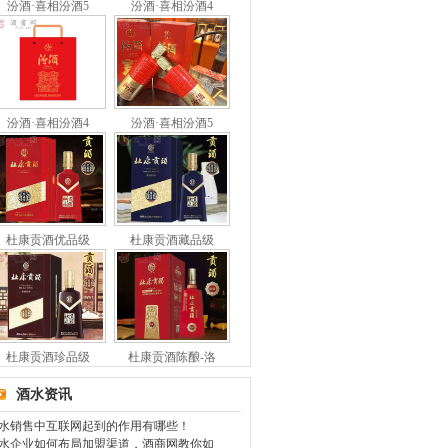
汾酒·喜相汾酒5
汾酒·喜相汾酒4
汾酒·喜相汾酒4
汾酒·喜相汾酒5
杜康贡酒优品级
杜康贡酒藏品级
杜康贡酒珍品级
杜康贡酒陈酿-洛
酒水资讯
水销售中互联网起到的作用有哪些！
水企业如何布局加盟渠道，酒商网教你如