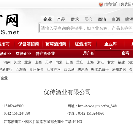
招商推广
|
免费招
企业
产品
供求
展会
商情
白酒
啤
酒招商
保健酒招商
葡萄酒招商
红酒招商
企业库
用户名
密码
酒企业
红酒企业
特产酒企业
东
河南
河北
北京
山西
天津
内蒙
江西
重庆
上海
浙江
甘肃
福建
湖
好酒排行
五粮液
贵州茅台
江苏洋河
西凤酒
鸡尾酒
衡水老白干
泸州老窖
金
酒企业
优传酒业有限公司
15162446909
网址：http://www.jius.net/co_648/
0512-1516244690
传真：0512-1516244690
：江苏苏州工业园区胜浦路东城都会商业广场c区103