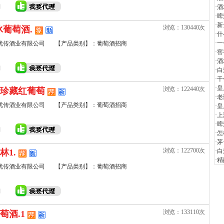
·
酒
·
啤
·
新
浏览：130440次
冰葡萄酒.
·
什
·
一
优传酒业有限公司
【产品类别】：葡萄酒招商
·
窖
·
酒
·
白
·
千
·
皇
浏览：122440次
珍藏红葡萄
·
老
优传酒业有限公司
【产品类别】：葡萄酒招商
·
皇
·
上
·
啤
·
怎
·
茅
浏览：122700次
林1.
·
白
·
精
优传酒业有限公司
【产品类别】：葡萄酒招商
浏览：133110次
萄酒.1