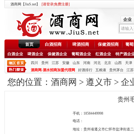
酒商网【JiuS.net】
[
请登录
|
免费注册
]
企业
首页
白酒招商
啤酒招商
保健酒招商
葡萄
白酒企业
啤酒企业
保健酒企业
葡萄酒企业
红酒企业
特产酒企
四川
贵州
江苏
安徽
山东
河南
河北
北京
山西
天津
酒商网-酒水招商加盟代理网
好酒排行
五粮液
贵州茅台
江苏
您的位置：
酒商网
>
遵义市
>
企
贵州
手机：18584449998
电话：
地址：贵州省遵义市仁怀市盐津街道二桥小